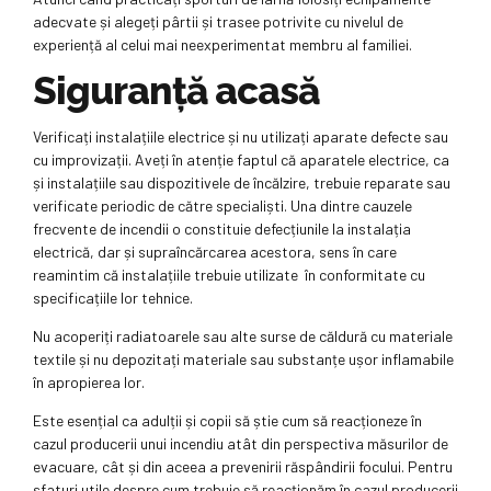
adecvate și alegeți pârtii și trasee potrivite cu nivelul de
experiență al celui mai neexperimentat membru al familiei.
Siguranță acasă
Verificați instalațiile electrice și nu utilizați aparate defecte sau
cu improvizații. Aveți în atenție faptul că aparatele electrice, ca
și instalațiile sau dispozitivele de încălzire, trebuie reparate sau
verificate periodic de către specialiști. Una dintre cauzele
frecvente de incendii o constituie defecțiunile la instalația
electrică, dar și supraîncărcarea acestora, sens în care
reamintim că instalațiile trebuie utilizate în conformitate cu
specificațiile lor tehnice.
Nu acoperiți radiatoarele sau alte surse de căldură cu materiale
textile și nu depozitați materiale sau substanțe ușor inflamabile
în apropierea lor.
Este esențial ca adulții și copii să știe cum să reacționeze în
cazul producerii unui incendiu atât din perspectiva măsurilor de
evacuare, cât și din aceea a prevenirii răspândirii focului. Pentru
sfaturi utile despre cum trebuie să reacționăm în cazul producerii