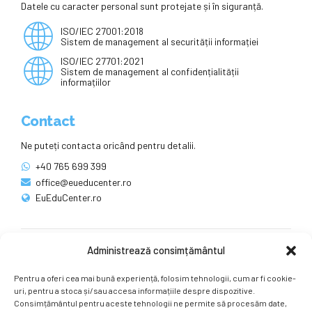
Datele cu caracter personal sunt protejate și în siguranță.
ISO/IEC 27001:2018
Sistem de management al securității informației
ISO/IEC 27701:2021
Sistem de management al confidențialității
informațiilor
Contact
Ne puteți contacta oricând pentru detalii.
+40 765 699 399
office@eueducenter.ro
EuEduCenter.ro
Administrează consimțământul
Rețele sociale
Pentru a oferi cea mai bună experiență, folosim tehnologii, cum ar fi cookie-
Ne puteți găsi și pe rețelele sociale.
uri, pentru a stoca și/sau accesa informațiile despre dispozitive.
Consimțământul pentru aceste tehnologii ne permite să procesăm date,