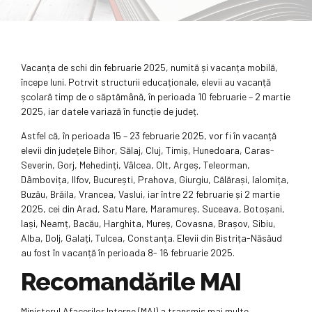
Vacanța de schi din februarie 2025, numită și vacanța mobilă,
începe luni. Potrvit structurii educaționale, elevii au vacanță
școlară timp de o săptămână, în perioada 10 februarie – 2 martie
2025, iar datele variază în funcție de județ.
Astfel că, în perioada 15 – 23 februarie 2025, vor fi în vacanță
elevii din județele Bihor, Sălaj, Cluj, Timiș, Hunedoara, Caras-
Severin, Gorj, Mehedinți, Vâlcea, Olt, Argeș, Teleorman,
Dâmbovița, Ilfov, București, Prahova, Giurgiu, Călărași, Ialomița,
Buzău, Brăila, Vrancea, Vaslui, iar între 22 februarie și 2 martie
2025, cei din Arad, Satu Mare, Maramureș, Suceava, Botoșani,
Iași, Neamț, Bacău, Harghita, Mureș, Covasna, Brașov, Sibiu,
Alba, Dolj, Galați, Tulcea, Constanța. Elevii din Bistrița-Năsăud
au fost în vacanță în perioada 8- 16 februarie 2025.
Recomandările MAI
Ministerul Afacerilor Interne (MAI) a transmis mai multe