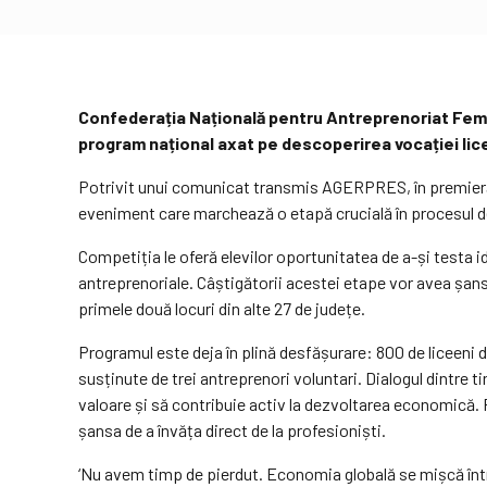
Confederația Națională pentru Antreprenoriat Femin
program național axat pe descoperirea vocației lice
Potrivit unui comunicat transmis AGERPRES, în premieră p
eveniment care marchează o etapă crucială în procesul de 
Competiția le oferă elevilor oportunitatea de a-și testa id
antreprenoriale. Câștigătorii acestei etape vor avea șansa
primele două locuri din alte 27 de județe.
Programul este deja în plină desfășurare: 800 de liceeni d
susținute de trei antreprenori voluntari. Dialogul dintre t
valoare și să contribuie activ la dezvoltarea economică. P
șansa de a învăța direct de la profesioniști.
‘Nu avem timp de pierdut. Economia globală se mișcă într-u