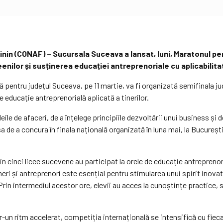
in (CONAF) – Sucursala Suceava a lansat, luni, Maratonul pe
enilor și susținerea educației antreprenoriale cu aplicabilita
entru județul Suceava, pe 11 martie, va fi organizată semifinala jud
educație antreprenorială aplicată a tinerilor.
eile de afaceri, de a înțelege principiile dezvoltării unui business și 
 de a concura în finala națională organizată în luna mai, la București
in cinci licee sucevene au participat la orele de educație antreprenor
ineri și antreprenori este esențial pentru stimularea unui spirit inov
rin intermediul acestor ore, elevii au acces la cunoștințe practice, s
n ritm accelerat, competiția internațională se intensifică cu fiecare