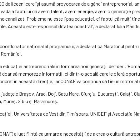
 de liceeni care își asumă provocarea de a gândi antreprenorial, antr
dovadă a faptului că avem talent, avem energie, avem o generație preg
ne canalizat. Problema nu este lipsa educației, ci faptul că mulți tine
ile. Aceasta este responsabilitatea noastră!’, a declarat Iulia Mând
 coordonator național al programului, a declarat că Maratonul pentru 
l României.
educației antreprenoriale în formarea noii generații de lideri. ‘Român
ață doar să memoreze informații, ci dintr-o școală care le oferă opor
cret în această direcție, iar CONAF va continua să fie un motor al sc
udețele Brașov, Arad, Dolj, Satu Mare, Giurgiu, București, Galați, Clu
, Mureș, Sibiu și Maramureș.
cației, Universitatea de Vest din Timișoara, UNICEF și Asociația Na
AF) a luat ființă ca urmare a necesității de a crea o cultură antrep