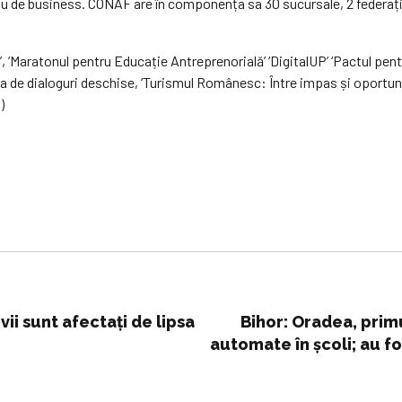
diu de business. CONAF are în componența sa 30 sucursale, 2 federați
 ‘Maratonul pentru Educație Antreprenorială’ ‘DigitalUP’ ‘Pactul pent
ia de dialoguri deschise, ‘Turismul Românesc: Între impas și oportu
)
vii sunt afectați de lipsa
Bihor: Oradea, primu
automate în școli; au fo