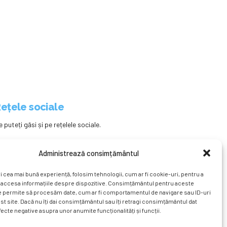
ețele sociale
e puteți găsi și pe rețelele sociale.
Administrează consimțământul
i cea mai bună experiență, folosim tehnologii, cum ar fi cookie-uri, pentru a
 accesa informațiile despre dispozitive. Consimțământul pentru aceste
e permite să procesăm date, cum ar fi comportamentul de navigare sau ID-uri
st site. Dacă nu îți dai consimțământul sau îți retragi consimțământul dat
ecte negative asupra unor anumite funcționalități și funcții.