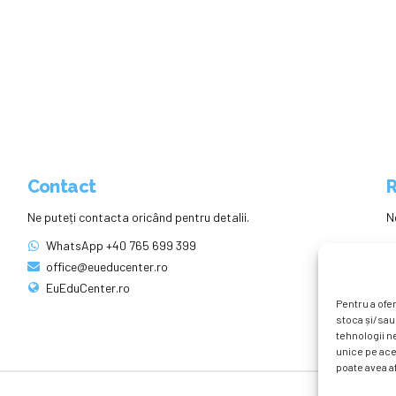
Contact
R
Ne puteți contacta oricând pentru detalii.
N
WhatsApp +40 765 699 399
office@eueducenter.ro
EuEduCenter.ro
Pentru a ofer
stoca și/sau
tehnologii n
unice pe ace
poate avea af