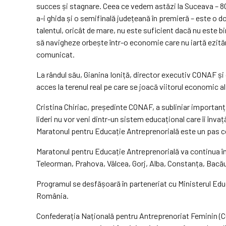
succes și stagnare. Ceea ce vedem astăzi la Suceava – 800
a-i ghida și o semifinală județeană în premieră – este o 
talentul, oricât de mare, nu este suficient dacă nu este bi
să navigheze orbește într-o economie care nu iartă ezităr
comunicat.
La rândul său, Gianina Ioniță, director executiv CONAF și
acces la terenul real pe care se joacă viitorul economic a
Cristina Chiriac, președinte CONAF, a subliniar importanța 
lideri nu vor veni dintr-un sistem educațional care îi înv
Maratonul pentru Educație Antreprenorială este un pas con
Maratonul pentru Educație Antreprenorială va continua în j
Teleorman, Prahova, Vâlcea, Gorj, Alba, Constanța, Bacău
Programul se desfășoară în parteneriat cu Ministerul Edu
România.
Confederația Națională pentru Antreprenoriat Feminin (CON