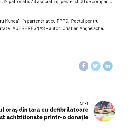
i, 12 patronate, 38 asociații și peste 5.500 de companii,
ru Munca’ – în parteneriat cu FPPG, ‘Pactul pentru
nitate’. AGERPRES/(AS – autor: Cristian Anghelache,
NEXT
l oraș din țară cu defibrilatoare
st achiziționate printr-o donație