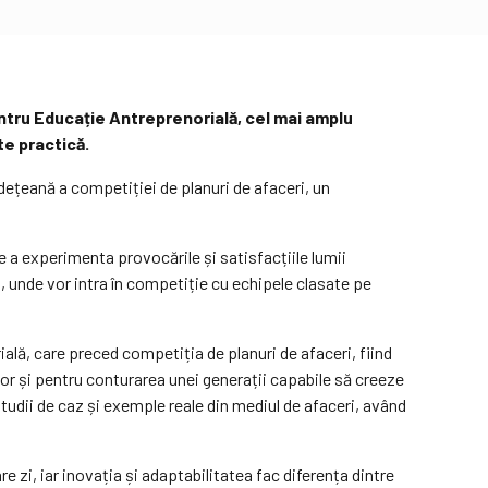
ntru Educație Antreprenorială, cel mai amplu
te practică.
ețeană a competiției de planuri de afaceri, un
de a experimenta provocările și satisfacțiile lumii
, unde vor intra în competiție cu echipele clasate pe
ială, care preced competiția de planuri de afaceri, fiind
ator și pentru conturarea unei generații capabile să creeze
tudii de caz și exemple reale din mediul de afaceri, având
 zi, iar inovația și adaptabilitatea fac diferența dintre