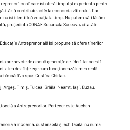
eprenori locali care își oferă timpul și experiența pentru
ătită să contribuie activ la economia viitorului. Dar
ri nu își identifică vocația la timp. Nu putem să-i lăsăm
ruță, președinta CONAF Sucursala Suceava, citată în
Educație Antreprenorială își propune să ofere tinerilor
ia are nevoie de o nouă generație de lideri. Iar acești
tunitatea de a înțelege cum funcționează lumea reală.
himbării’, a spus Cristina Chiriac.
j, Argeș, Timiș, Tulcea, Brăila, Neamț, Iași, Buzău,
țională a Antreprenorilor. Partener este Auchan
renorială modernă, sustenabilă și echitabilă, nu numai