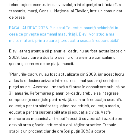
tehnologice recente, inclusiv evoluţia inteligenţei artificiale”, a
transmis, marţi, Consilul Naţional al Elevilor, într-un comunicat
de presă.
BACALAUREAT 2025. Ministrul Educației anunță schimbări în
ceea ce privește examenul maturității. Elevii vor studia mai
multe materii, printre care și „Educația sexuală responsabilă”
Elevii atrag atenţia că planurile- cadru nu au fost actualizate din
2009, lucru care a dus la o desincronizare între curriculumul
şcolar şi cererea de pe piaţa muncii.
”Planurile-cadru nu au fost actualizate din 2009, iar acest lucru
a dus la o desincronizare între curriculumul şcolar şi cerinţele
pieţei muncii. Acestea urmează a fi puse în consultare publică pe
31 ianuarie. Reformarea planurilor-cadru trebuie să integreze
competenţe esenţiale pentru viaţă, cum ar fi educaţia sexuală,
educaţia pentru sănătate şi gândirea critică, educaţia media,
educaţia pentru sustenabilitate şi educaţia civică. Astfel,
memorarea mecanică ar trebui înlocuită cu abordări bazate pe
dezvoltarea gândirii critice şi a abilităţilor practice. Trebuie
stabilit un procent clar de ore (cel puţin 30%) alocate