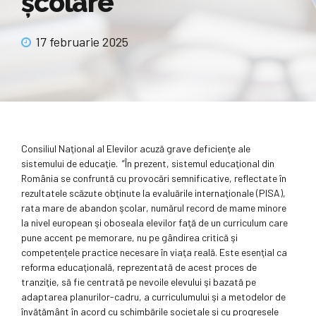
şcolare
17 februarie 2025
Consiliul Naţional al Elevilor acuză grave deficienţe ale
sistemului de educaţie. ”În prezent, sistemul educaţional din
România se confruntă cu provocări semnificative, reflectate în
rezultatele scăzute obţinute la evaluările internaţionale (PISA),
rata mare de abandon şcolar, numărul record de mame minore
la nivel european şi oboseala elevilor faţă de un curriculum care
pune accent pe memorare, nu pe gândirea critică şi
competenţele practice necesare în viaţa reală. Este esenţial ca
reforma educaţională, reprezentată de acest proces de
tranziţie, să fie centrată pe nevoile elevului şi bazată pe
adaptarea planurilor-cadru, a curriculumului şi a metodelor de
învăţământ în acord cu schimbările societale şi cu progresele