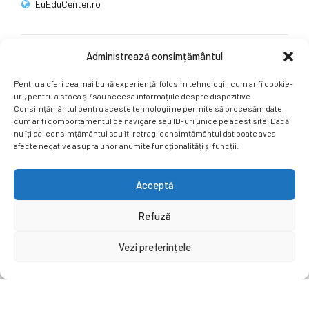
EuEduCenter.ro
Administrează consimțământul
Rețele sociale
Pentru a oferi cea mai bună experiență, folosim tehnologii, cum ar fi cookie-
Ne puteți găsi și pe rețelele sociale.
uri, pentru a stoca și/sau accesa informațiile despre dispozitive.
Consimțământul pentru aceste tehnologii ne permite să procesăm date,
cum ar fi comportamentul de navigare sau ID-uri unice pe acest site. Dacă
nu îți dai consimțământul sau îți retragi consimțământul dat poate avea
afecte negative asupra unor anumite funcționalități și funcții.
Acceptă
Copyright by
EuEduCenter.ro
.
Refuză
Prima Pagină
Simpozion Internațional
Revista
Știri
Vezi preferințele
Cont Client
ÎNAPOI SUS