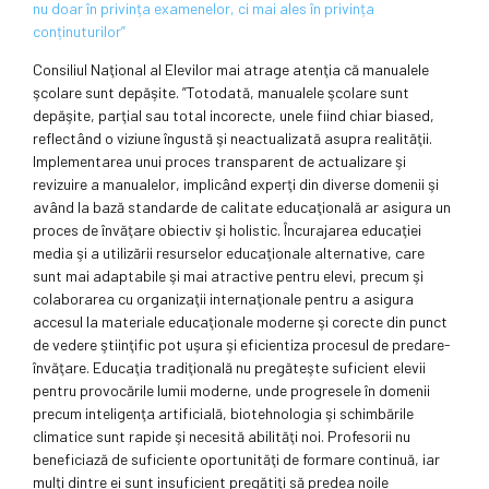
nu doar în privința examenelor, ci mai ales în privința
conținuturilor”
Consiliul Naţional al Elevilor mai atrage atenţia că manualele
şcolare sunt depăşite. ”Totodată, manualele şcolare sunt
depăşite, parţial sau total incorecte, unele fiind chiar biased,
reflectând o viziune îngustă şi neactualizată asupra realităţii.
Implementarea unui proces transparent de actualizare şi
revizuire a manualelor, implicând experţi din diverse domenii şi
având la bază standarde de calitate educaţională ar asigura un
proces de învăţare obiectiv şi holistic. Încurajarea educaţiei
media şi a utilizării resurselor educaţionale alternative, care
sunt mai adaptabile şi mai atractive pentru elevi, precum şi
colaborarea cu organizaţii internaţionale pentru a asigura
accesul la materiale educaţionale moderne şi corecte din punct
de vedere ştiinţific pot uşura şi eficientiza procesul de predare-
învăţare. Educaţia tradiţională nu pregăteşte suficient elevii
pentru provocările lumii moderne, unde progresele în domenii
precum inteligenţa artificială, biotehnologia şi schimbările
climatice sunt rapide şi necesită abilităţi noi. Profesorii nu
beneficiază de suficiente oportunităţi de formare continuă, iar
mulţi dintre ei sunt insuficient pregătiţi să predea noile