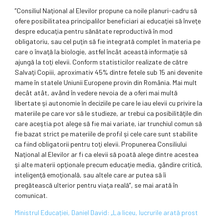
”Consiliul Naţional al Elevilor propune ca noile planuri-cadru să
ofere posibilitatea principalilor beneficiari ai educaţiei să înveţe
despre educaţia pentru sănătate reproductivă în mod
obligatoriu, sau cel puţin să fie integrată complet în materia pe
care o învaţă la biologie, astfel încât această informaţie să
ajungă la toţi elevii. Conform statisticilor realizate de către
Salvaţi Copiii, aproximativ 45% dintre fetele sub 15 ani devenite
mame în statele Uniunii Europene provin din România. Mai mult
decât atât, având în vedere nevoia de a oferi mai multă
libertate şi autonomie în deciziile pe care le iau elevii cu privire la
materiile pe care vor să le studieze, ar trebui ca posibilităţile din
care aceştia pot alege să fie mai variate, iar trunchiul comun să
fie bazat strict pe materiile de profil şi cele care sunt stabilite
ca fiind obligatorii pentru toţi elevii. Propunerea Consiliului
Naţional al Elevilor ar fi ca elevii să poată alege dintre acestea
şi alte materii opţionale precum educaţie media, gândire critică,
inteligenţă emoţională, sau altele care ar putea să îi
pregătească ulterior pentru viaţa reală”, se mai arată în
comunicat.
Ministrul Educației, Daniel David: „La liceu, lucrurile arată prost