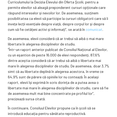
Curriculumului la Decizia Elevului din Oferta Şcolii, pentru a
permite elevilor să aleagă preponderent cursuri opţionale care
răspund intereselor şi nevoilor lor. De asemenea, susţinem
posibilitatea ca elevii să participe la cursuri obligatorii care să îi
inveţe lecţii esenţiale despre viaţă, despre corpul lor şi despre
cum să fie cetăţeni activi şi informaţi”, se arată în
comunicat
.
De asemenea, elevii consideră că ar trebui să aibă o mai mare
libertate în alegerea disciplinelor de studiu.
”Într-un raport anterior publicat de Consiliul Naţional al Elevilor,
cu un eşantion de peste 16.000 de elevi respondenţi, 87,6%
dintre aceştia consideră că ar trebui să aibă o libertate mai
mare în alegerea disciplinelor de studiu. De asemenea, doar 3,7%
simt că au libertate deplină în alegerea acestora, în vreme ce
64,9% sunt de părere că opiniile lor nu contează. În acelaşi
raport, elevii îşi exprimă în scris dorinţa de a putea avea o
libertate mai mare în alegerea disciplinelor de studiu, care să fie
de asemenea mult mai bine concentrate pe profilul lor”,
precizează sursa citată.
În continuare, Consiluul Elevilor propune ca în şcoli să se
introducă educaţia pentru sănătate reproductivă.