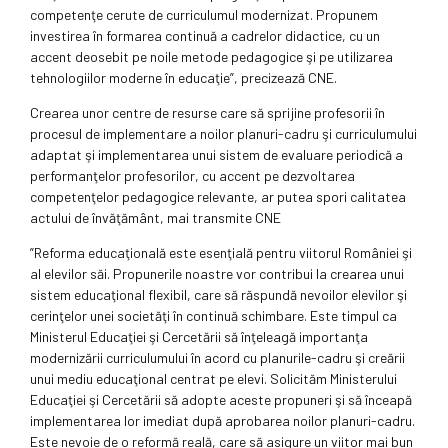
competenţe cerute de curriculumul modernizat. Propunem
investirea în formarea continuă a cadrelor didactice, cu un
accent deosebit pe noile metode pedagogice şi pe utilizarea
tehnologiilor moderne în educaţie”, precizează CNE.
Crearea unor centre de resurse care să sprijine profesorii în
procesul de implementare a noilor planuri-cadru şi curriculumului
adaptat şi implementarea unui sistem de evaluare periodică a
performanţelor profesorilor, cu accent pe dezvoltarea
competenţelor pedagogice relevante, ar putea spori calitatea
actului de învăţământ, mai transmite CNE
”Reforma educaţională este esenţială pentru viitorul României şi
al elevilor săi. Propunerile noastre vor contribui la crearea unui
sistem educaţional flexibil, care să răspundă nevoilor elevilor şi
cerinţelor unei societăţi în continuă schimbare. Este timpul ca
Ministerul Educaţiei şi Cercetării să înţeleagă importanţa
modernizării curriculumului în acord cu planurile-cadru şi creării
unui mediu educaţional centrat pe elevi. Solicităm Ministerului
Educaţiei şi Cercetării să adopte aceste propuneri şi să înceapă
implementarea lor imediat după aprobarea noilor planuri-cadru.
Este nevoie de o reformă reală, care să asigure un viitor mai bun