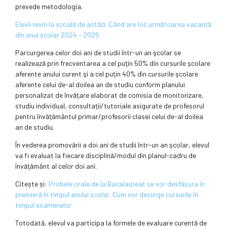
prevede metodologia.
Elevii revin la școală de astăzi. Când are loc următoarea vacanță
din anul școlar 2024 – 2025
Parcurgerea celor doi ani de studii într-un an şcolar se
realizează prin frecventarea a cel puţin 50% din cursurile şcolare
aferente anului curent şi a cel puţin 40% din cursurile şcolare
aferente celui de-al doilea an de studiu conform planului
personalizat de învăţare elaborat de comisia de monitorizare,
studiu individual, consultaţii/tutoriale asigurate de profesorul
pentru învăţământul primar/profesorii clasei celui de-al doilea
an de studiu.
În vederea promovării a doi ani de studii într-un an şcolar, elevul
va fi evaluat la fiecare disciplină/modul din planul-cadru de
învăţământ al celor doi ani.
Citește și:
Probele orale de la Bacalaureat se vor desfășura în
premieră în timpul anului școlar. Cum vor decurge cursurile în
timpul examenelor
Totodată, elevul va participa la formele de evaluare curentă de