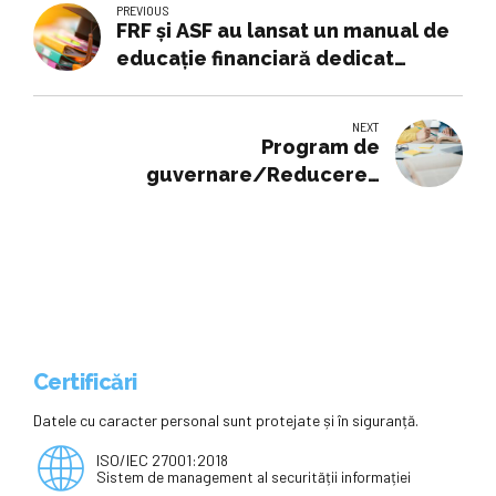
PREVIOUS
FRF şi ASF au lansat un manual de
educaţie financiară dedicat
fotbaliştilor
NEXT
Program de
guvernare/Reducerea
abandonului şcolar şi
învăţământul dual, prioritare la
Ministerul Educaţiei şi Cercetării
Certificări
Datele cu caracter personal sunt protejate și în siguranță.
ISO/IEC 27001:2018
Sistem de management al securității informației