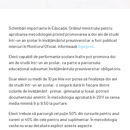
Schimbări importante în Educaţie. Ordinul ministrului pentru
aprobarea metodologiei privind promovarea a doi ani de studii
într-un an şcolar în învăţământul preuniversitar a fost publicat
miercuri în Monitorul Oficial, informează
Agerpres
.
Elevii capabili de performanţe şcolare înalte pot promova doi
ani de studii într-un an şcolar, ca parte a parcursului
educaţional subsumat învăţământului preuniversitar obligatoriu.
Doar elevii cu medii de 10 pe linie vor putea să finalizeze doi ani
de studii într-un an școlar, o singură dată în fiecare dintre
ciclurile de învățământ: primar, gimnazial şi liceal, potrivit
documentului amintit. În metodologia aprobată în 2011 se cerea
media minimă 9 și 9,50 la purtare.
Elevii trebuie să parcurgă cel puțin 50% din cursurile pentru anul
curent și 40% din cele pentru anul suplimentar. În metodologia
veche nu erau detaliate explicit aceste aspecte.