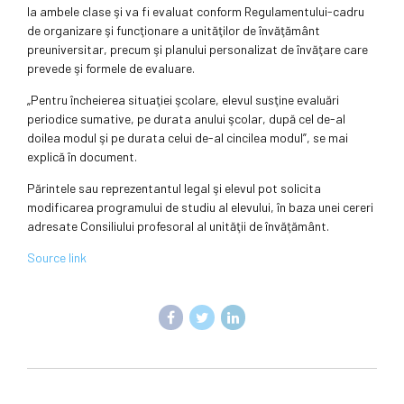
la ambele clase şi va fi evaluat conform Regulamentului-cadru
de organizare şi funcţionare a unităţilor de învăţământ
preuniversitar, precum şi planului personalizat de învăţare care
prevede şi formele de evaluare.
„Pentru încheierea situaţiei şcolare, elevul susţine evaluări
periodice sumative, pe durata anului şcolar, după cel de-al
doilea modul şi pe durata celui de-al cincilea modul”, se mai
explică în document.
Părintele sau reprezentantul legal şi elevul pot solicita
modificarea programului de studiu al elevului, în baza unei cereri
adresate Consiliului profesoral al unităţii de învăţământ.
Source link