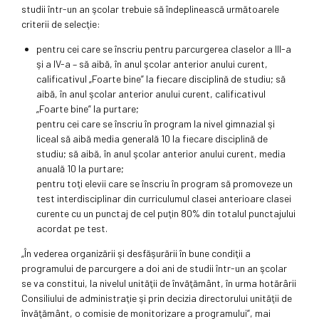
studii într-un an şcolar trebuie să îndeplinească următoarele
criterii de selecţie:
pentru cei care se înscriu pentru parcurgerea claselor a III-a
şi a IV-a – să aibă, în anul şcolar anterior anului curent,
calificativul „Foarte bine” la fiecare disciplină de studiu; să
aibă, în anul şcolar anterior anului curent, calificativul
„Foarte bine” la purtare;
pentru cei care se înscriu în program la nivel gimnazial şi
liceal să aibă media generală 10 la fiecare disciplină de
studiu; să aibă, în anul şcolar anterior anului curent, media
anuală 10 la purtare;
pentru toţi elevii care se înscriu în program să promoveze un
test interdisciplinar din curriculumul clasei anterioare clasei
curente cu un punctaj de cel puţin 80% din totalul punctajului
acordat pe test.
„În vederea organizării şi desfăşurării în bune condiţii a
programului de parcurgere a doi ani de studii într-un an şcolar
se va constitui, la nivelul unităţii de învăţământ, în urma hotărârii
Consiliului de administraţie şi prin decizia directorului unităţii de
învăţământ, o comisie de monitorizare a programului”, mai