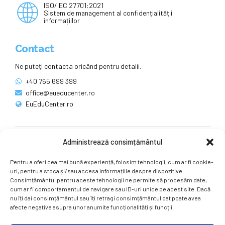
ISO/IEC 27701:2021
Sistem de management al confidențialității
informațiilor
Contact
Ne puteți contacta oricând pentru detalii.
+40 765 699 399
office@eueducenter.ro
EuEduCenter.ro
Administrează consimțământul
Rețele sociale
Pentru a oferi cea mai bună experiență, folosim tehnologii, cum ar fi cookie-
Ne puteți găsi și pe rețelele sociale.
uri, pentru a stoca și/sau accesa informațiile despre dispozitive.
Consimțământul pentru aceste tehnologii ne permite să procesăm date,
cum ar fi comportamentul de navigare sau ID-uri unice pe acest site. Dacă
nu îți dai consimțământul sau îți retragi consimțământul dat poate avea
afecte negative asupra unor anumite funcționalități și funcții.