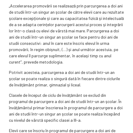
„Accelerarea promovării se realizează prin parcurgerea a doi ani
de studii într-un singur an şcolar de către elevii care au rezultate
şcolare excepţionale şi care au capacitatea fizică şi intelectuală
de a se adapta cerinţelor parcurgerii acestui proces şi integrării
lor într-o clasă cu elevi de vârstă mai mare. Parcurgerea a doi
ani de studii într-un singur an şcolar se face pentru doi ani de
studii consecutivi: anul în care este înscris elevul în urma
promovării, în regim obişnuit, (…) şi anul următor acestuia, pe
care elevul îl parcurge suplimentar, în acelaşi timp cu anul
curent”, prevede metodologia.
Potrivit acesteia, parcurgerea a doi ani de studii într-un an
şcolar se poate realiza o singură dată în fiecare dintre ciclurile
de învăţământ primar, gimnazial şi liceal.
Clasele de început de ciclu de învăţământ se exclud din
programul de parcurgere a doi ani de studii într-un an şcolar. În
învăţământul primar înscrierea în programul de parcurgere a doi
ani de studii într-un singur an şcolar se poate realiza începând
cu nivelul de vârstă specific clasei a III-a.
Elevii care se înscriu în programul de parcurgere a doi ani de