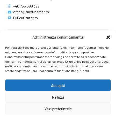
+40 765 699 399
office@eueducenter.ro
EuEduCenter.ro
Administrează consimțământul
Rețele sociale
Pentru a oferi cea mai bună experiență, folosim tehnologii, cum ar fi cookie-
Ne puteți găsi și pe rețelele sociale.
uri, pentru a stoca și/sau accesa informațiile despre dispozitive.
Consimțământul pentru aceste tehnologii ne permite să procesăm date,
cum ar fi comportamentul de navigare sau ID-uri unice pe acest site. Dacă
nu îți dai consimțământul sau îți retragi consimțământul dat poate avea
afecte negative asupra unor anumite funcționalități și funcții.
Acceptă
Copyright by
EuEduCenter.ro
.
Refuză
Prima Pagină
Simpozion Internațional
Revista
Știri
Vezi preferințele
Cont Client
ÎNAPOI SUS