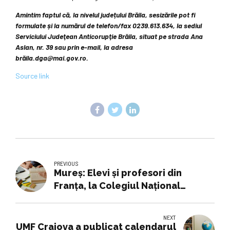
Amintim faptul că, la nivelul județului Brăila, sesizările pot fi
formulate și la numărul de telefon/fax 0239.613.634, la sediul
Serviciului Judeţean Anticorupţie Brăila, situat pe strada Ana
Aslan, nr. 39 sau prin e-mail, la adresa
brăila.dga@mai.gov.ro.
Source link
PREVIOUS
Mureș: Elevi și profesori din
Franța, la Colegiul Național
'Unirea' pentru cunoașterea
sistemului educațional românesc
NEXT
UMF Craiova a publicat calendarul