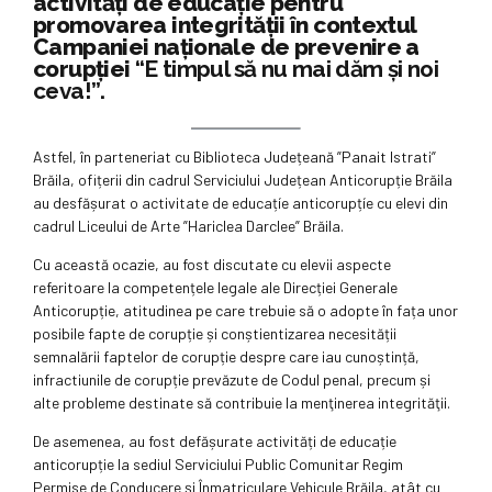
activități de educație pentru
promovarea integrității în contextul
Campaniei naționale de prevenire a
corupției
“E timpul să nu mai dăm și noi
ceva!”
.
Astfel, în parteneriat cu Biblioteca Județeană ”Panait Istrati”
Brăila, ofițerii din cadrul Serviciului Județean Anticorupție Brăila
au desfășurat o activitate de educațíe anticorupțíe cu elevi din
cadrul Liceului de Arte ”Hariclea Darclee” Brăila.
Cu această ocazie, au fost discutate cu elevii aspecte
referitoare la competențele legale ale Direcției Generale
Anticorupție, atitudinea pe care trebuie să o adopte în fața unor
posibile fapte de corupție și conștientizarea necesității
semnalării faptelor de corupție despre care iau cunoștință,
infractiunile de corupție prevăzute de Codul penal, precum și
alte probleme destinate să contribuie la menţinerea integrităţii.
De asemenea, au fost defășurate activități de educație
anticorupție la sediul Serviciului Public Comunitar Regim
Permise de Conducere și Înmatriculare Vehicule Brăila, atât cu