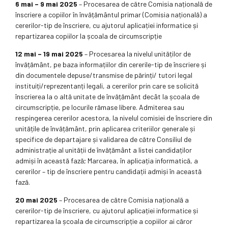
6 mai – 9 mai 2025
– Procesarea de către Comisia națională de
înscriere a copiilor în învățământul primar (Comisia națională) a
cererilor-tip de înscriere, cu ajutorul aplicației informatice și
repartizarea copiilor la școala de circumscripție
12 mai – 19 mai 2025
– Procesarea la nivelul unităților de
învățământ, pe baza informațiilor din cererile-tip de înscriere și
din documentele depuse/transmise de părinți/ tutori legal
instituiți/reprezentanți legali, a cererilor prin care se solicită
înscrierea la o altă unitate de învățământ decât la școala de
circumscripție, pe locurile rămase libere. Admiterea sau
respingerea cererilor acestora, la nivelul comisiei de înscriere din
unitățile de învățământ, prin aplicarea criteriilor generale și
specifice de departajare și validarea de către Consiliul de
administrație al unității de învățământ a listei candidaților
admiși în această fază; Marcarea, în aplicația informatică, a
cererilor – tip de înscriere pentru candidații admiși în această
fază.
20 mai 2025
– Procesarea de către Comisia națională a
cererilor-tip de înscriere, cu ajutorul aplicației informatice și
repartizarea la școala de circumscripție a copiilor ai căror