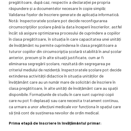
pregătitoare, după caz, respectiv a declarației pe propria
răspundere și a documentelor necesare în copie simplă;
Validarea fișelor de înscriere generate de aplicația informatică.
Notă: Inspectoratele școlare pot decide reconfigurarea
circumscripțiilor școlare până la data începerii înscrierilor, astfel
încât să asigure optimizarea procesului de cuprindere a copiilor
în clasa pregătitoare, în situația în care capacitatea unei unități
de învățământ nu permite cuprinderea în clasa pregătitoare a
tuturor copiilor din circumscripția școlară stabilită în anul școlar
anterior, precum și în alte situații justificate, cum ar fi
eliminarea segregării școlare, rezultată din segregarea pe
criteriul mediului de rezidență. Inspectoratele școlare pot decide
extinderea activității didactice în situația unităților de
învățământ care au un număr mare de solicitări de înscriere în
clasa pregătitoare, în alte unități de învățământ care au spații
disponibile. Formațiunile de studiu în care sunt cuprinși copii
care nu pot fi deplasați sau care necesita tratament continuu,
ca urmare a unor afecțiuni medicale vor funcționa în spațiul care
să țină cont de susținerea nevoilor de ordin medical.
Prima etapă de înscriere în învățământul primar: