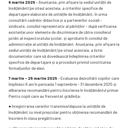
6 martie 2025
– Anunțarea, prin afișare la sediul unității de
învățământ/pe siteul acesteia, a criteriilor specifice de
departajare elaborate de unitățile de învățământ, în urma
consultării cadrelor didactice și a partenerilor sociali –
sindicate, consiliul reprezentativ al părinților – după verificarea
existenței unor elemente de discriminare de către consilierul
juridic al inspectoratului școlar, și aprobate în consiliul de
administrație al unității de învățământ. Anunțarea, prin afișare la
sediul unității de învățământ/pe siteul acesteia, a listei
documentelor care să dovedească îndeplinirea criteriilor
specifice de departajare și a procedurii privind constituirea
formațiunilor de elevi.
7 martie – 26 martie 2025
– Evaluarea dezvoltării copiilor care
împlinesc 6 ani în perioada 1 septembrie – 31 decembrie 2025 și
eliberarea recomandării pentru înscrierea în învățământul primar
Pentru copiii care au frecventat grădinița:
● înregistrarea cererilor transmise/depuse la unitățile de
învățământ cu nivel preșcolar pentru obținerea recomandării de
înscriere în clasa pregătitoare;