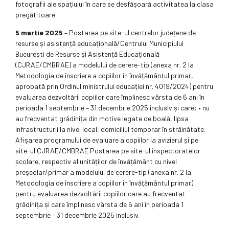
fotografii ale spațiului în care se desfășoară activitatea la clasa
pregătitoare.
5 martie 2025
– Postarea pe site-ul centrelor județene de
resurse și asistență educațională/Centrului Municipiului
București de Resurse și Asistență Educațională
(CJRAE/CMBRAE) a modelului de cerere-tip (anexa nr. 2 la
Metodologia de înscriere a copiilor în învățământul primar,
aprobată prin Ordinul ministrului educației nr. 4019/2024) pentru
evaluarea dezvoltării copiilor care împlinesc vârsta de 6 ani în
perioada 1 septembrie – 31 decembrie 2025 inclusiv și care: • nu
au frecventat grădinița din motive legate de boală, lipsa
infrastructurii la nivel local, domiciliul temporar în străinătate.
Afișarea programului de evaluare a copiilor la avizierul și pe
site-ul CJRAE/CMBRAE Postarea pe site-ul inspectoratelor
școlare, respectiv al unităților de învățământ cu nivel
preșcolar/primar a modelului de cerere-tip (anexa nr. 2 la
Metodologia de înscriere a copiilor în învățământul primar)
pentru evaluarea dezvoltării copiilor care au frecventat
grădinița și care împlinesc vârsta de 6 ani în perioada 1
septembrie – 31 decembrie 2025 inclusiv.