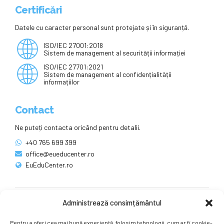
Certificări
Datele cu caracter personal sunt protejate și în siguranță.
ISO/IEC 27001:2018
Sistem de management al securității informației
ISO/IEC 27701:2021
Sistem de management al confidențialității
informațiilor
Contact
Ne puteți contacta oricând pentru detalii.
+40 765 699 399
office@eueducenter.ro
EuEduCenter.ro
Administrează consimțământul
Rețele sociale
Pentru a oferi cea mai bună experiență, folosim tehnologii, cum ar fi cookie-