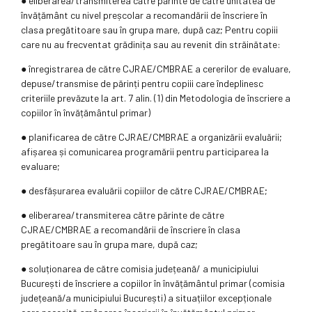
● eliberarea/transmiterea către părinte de către unitatea de
învățământ cu nivel preșcolar a recomandării de înscriere în
clasa pregătitoare sau în grupa mare, după caz; Pentru copiii
care nu au frecventat grădinița sau au revenit din străinătate:
● înregistrarea de către CJRAE/CMBRAE a cererilor de evaluare,
depuse/transmise de părinți pentru copiii care îndeplinesc
criteriile prevăzute la art. 7 alin. (1) din Metodologia de înscriere a
copiilor în învățământul primar)
● planificarea de către CJRAE/CMBRAE a organizării evaluării;
afișarea și comunicarea programării pentru participarea la
evaluare;
● desfășurarea evaluării copiilor de către CJRAE/CMBRAE;
● eliberarea/transmiterea către părinte de către
CJRAE/CMBRAE a recomandării de înscriere în clasa
pregătitoare sau în grupa mare, după caz;
● soluționarea de către comisia județeană/ a municipiului
București de înscriere a copiilor în învățământul primar (comisia
județeană/a municipiului București) a situațiilor excepționale