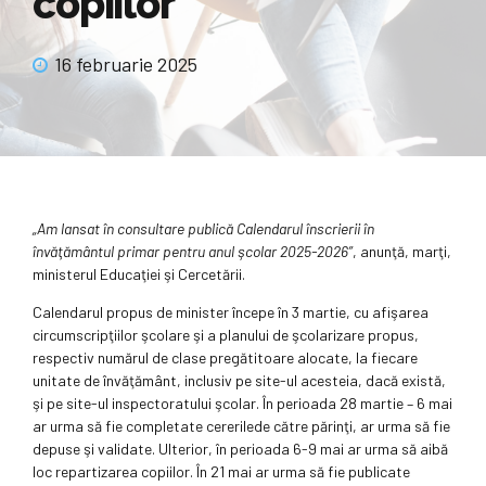
copiilor
16 februarie 2025
„Am lansat în consultare publică Calendarul înscrierii în
învăţământul primar pentru anul şcolar 2025-2026”
, anunţă, marţi,
ministerul Educaţiei şi Cercetării.
Calendarul propus de minister începe în 3 martie, cu afişarea
circumscripţiilor şcolare şi a planului de şcolarizare propus,
respectiv numărul de clase pregătitoare alocate, la fiecare
unitate de învăţământ, inclusiv pe site-ul acesteia, dacă există,
şi pe site-ul inspectoratului şcolar. În perioada 28 martie – 6 mai
ar urma să fie completate cererilede către părinţi, ar urma să fie
depuse şi validate. Ulterior, în perioada 6-9 mai ar urma să aibă
loc repartizarea copiilor. În 21 mai ar urma să fie publicate