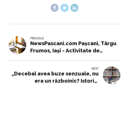
PREVIOUS
NewsPascani.com Pașcani, Târgu
Frumos, Iași - Activitate de
educaţie anticorupţie, cu
instructori auto și cursanți ai
NEXT
școlilor de șoferi din municipiul
„Decebal avea buze senzuale, nu
Iași
era un războinic? Istoria,
Geografia și Limba latină sunt
măcelărite! ”