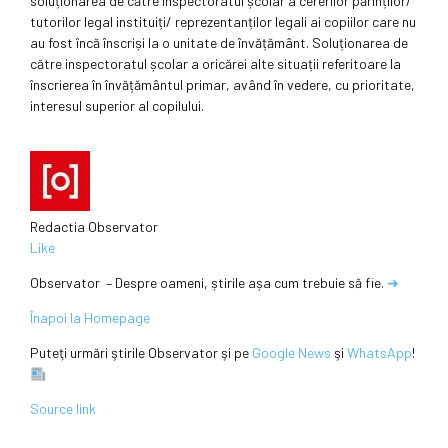
soluționarea de către inspectoratul școlar a cererilor părinților/
tutorilor legal instituiți/ reprezentanților legali ai copiilor care nu
au fost încă înscriși la o unitate de învățământ. Soluționarea de
către inspectoratul școlar a oricărei alte situații referitoare la
înscrierea în învățământul primar, având în vedere, cu prioritate,
interesul superior al copilului.
Redactia Observator
Like
Observator – Despre oameni, știrile așa cum trebuie să fie.
➜
Înapoi la Homepage
Puteţi urmări ştirile Observator şi pe
Google News
şi
WhatsApp
!
Source link