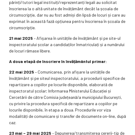
părinți/tutori legal instituiți/reprezentanți legali au solicitat
înscrierea la o altă unitate de învățământ decât la școala de
circumscripție, dar nu au fost admiși din lipsă de locuri și care au
exprimat în această fază opțiunea pentru înscrierea în școala de
circumscripție.
21 mai 2025
– Afișarea în unitățile de învățământ și pe site-ul
inspectoratului școlar a candidaților înmatriculați și a numărului
de locuri rămase libere.
A doua etapă de înscriere în învățământul primar:
22 mai 2025
– Comunicarea, prin afișare la unitățile de
învățământ și pe siteul inspectoratului, a procedurii specifice de
repartizare a copiilor pe locurile disponibile, elaborată de
inspectoratul școlar; Informarea Ministerului Educației și
Cercetării de către Comisia județeană/a municipiului București,
cu privire la procedura specifică de repartizare a copiilor pe
locurile disponibile, în etapa a doua. Procedurile vor viza
modalități de comunicare și transfer de documente on-line, după
caz.
23 mai – 29 mai 2025
– Depunerea/transmiterea cererii-tip de