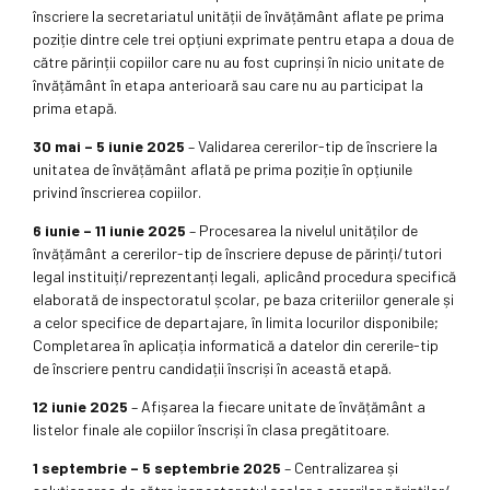
înscriere la secretariatul unității de învățământ aflate pe prima
poziție dintre cele trei opțiuni exprimate pentru etapa a doua de
către părinții copiilor care nu au fost cuprinși în nicio unitate de
învățământ în etapa anterioară sau care nu au participat la
prima etapă.
30 mai – 5 iunie 2025
– Validarea cererilor-tip de înscriere la
unitatea de învățământ aflată pe prima poziție în opțiunile
privind înscrierea copiilor.
6 iunie – 11 iunie 2025
– Procesarea la nivelul unităților de
învățământ a cererilor-tip de înscriere depuse de părinți/tutori
legal instituiți/reprezentanți legali, aplicând procedura specifică
elaborată de inspectoratul școlar, pe baza criteriilor generale și
a celor specifice de departajare, în limita locurilor disponibile;
Completarea în aplicația informatică a datelor din cererile-tip
de înscriere pentru candidații înscriși în această etapă.
12 iunie 2025
– Afișarea la fiecare unitate de învățământ a
listelor finale ale copiilor înscriși în clasa pregătitoare.
1 septembrie – 5 septembrie 2025
– Centralizarea și