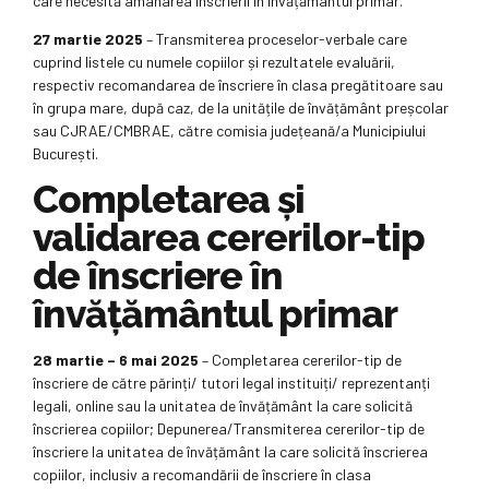
care necesită amânarea înscrierii în învățământul primar.
27 martie 2025
– Transmiterea proceselor-verbale care
cuprind listele cu numele copiilor și rezultatele evaluării,
respectiv recomandarea de înscriere în clasa pregătitoare sau
în grupa mare, după caz, de la unitățile de învățământ preșcolar
sau CJRAE/CMBRAE, către comisia județeană/a Municipiului
București.
Completarea și
validarea cererilor-tip
de înscriere în
învățământul primar
28 martie – 6 mai 2025
– Completarea cererilor-tip de
înscriere de către părinți/ tutori legal instituiți/ reprezentanți
legali, online sau la unitatea de învățământ la care solicită
înscrierea copiilor; Depunerea/Transmiterea cererilor-tip de
înscriere la unitatea de învățământ la care solicită înscrierea
copiilor, inclusiv a recomandării de înscriere în clasa