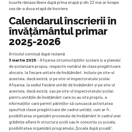
locurile rămase libere după prima etapă şi din 22 mai ar începe
cea de-a doua etapă de înscriere.
Calendarul înscrierii în
învăţământul primar
2025-2026
Articolul continuă după reclamă
3 martie 2025
– Afișarea circumscripțiilor școlare și a planului
de școlarizare propus, respectiv numărul de clase pregătitoare
alocate, la fiecare unitate de învățământ, inclusiv pe site-ul
acesteia, dacă există, și pe site-ul inspectoratului școlar.
Afișarea, la sediul fiecărei unități de învățământ și pe site-ul
acesteia, dacă există, sau pe site-ul inspectoratului școlar,
pentru unitățile de învățământ care nu au site propriu, a
informațiilor care permit părinților să cunoască activitatea
specifică clasei pregătitoare din cadrul unității, cum ar fi:
posibilitatea organizării procesului de învățământ în cadrul unei
grădinițe aflate în structura școlii sau în consorțiu cu școala,
posibilitatea organizării programului „Școala după școală”,