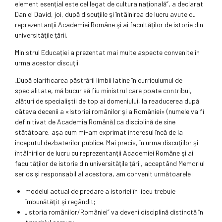
element esenţial este cel legat de cultura naţională”, a declarat
Daniel David, joi, după discuţiile şi întâlnirea de lucru avute cu
reprezentanţii Academiei Române şi ai facultăţilor de istorie din
universităţile ţării.
Ministrul Educației a prezentat mai multe aspecte convenite în
urma acestor discuţii.
„După clarificarea păstrării limbii latine în curriculumul de
specialitate, mă bucur să fiu ministrul care poate contribui,
alături de specialiştii de top ai domeniului, la readucerea după
câteva decenii a «Istoriei românilor şi a României» (numele va fi
definitivat de Academia Română) ca disciplină de sine
stătătoare, aşa cum mi-am exprimat interesul încă de la
începutul dezbaterilor publice. Mai precis, în urma discuţiilor şi
întâlnirilor de lucru cu reprezentanţii Academiei Române şi ai
facultăţilor de istorie din universităţile ţării, acceptând Memoriul
serios şi responsabil al acestora, am convenit următoarele:
modelul actual de predare a istoriei în liceu trebuie
îmbunătăţit şi regândit;
„Istoria românilor/României” va deveni disciplină distinctă în