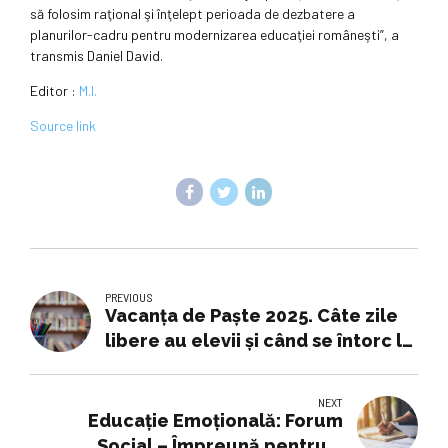
să folosim raţional şi înţelept perioada de dezbatere a
planurilor-cadru pentru modernizarea educaţiei româneşti”, a
transmis Daniel David.
Editor :
M.I.
Source link
PREVIOUS
Vacanța de Paște 2025. Câte zile
libere au elevii și când se întorc la
cursuri după sărbători
NEXT
Educație Emoțională: Forum
Social – Împreună pentru o