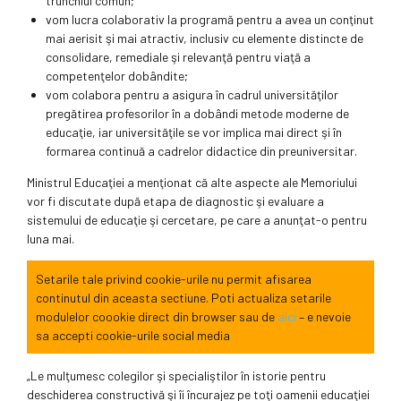
trunchiul comun;
vom lucra colaborativ la programă pentru a avea un conţinut
mai aerisit şi mai atractiv, inclusiv cu elemente distincte de
consolidare, remediale şi relevanţă pentru viaţă a
competenţelor dobândite;
vom colabora pentru a asigura în cadrul universităţilor
pregătirea profesorilor în a dobândi metode moderne de
educaţie, iar universităţile se vor implica mai direct şi în
formarea continuă a cadrelor didactice din preuniversitar.
Ministrul Educaţiei a menţionat că alte aspecte ale Memoriului
vor fi discutate după etapa de diagnostic şi evaluare a
sistemului de educaţie şi cercetare, pe care a anunţat-o pentru
luna mai.
Setarile tale privind cookie-urile nu permit afisarea
continutul din aceasta sectiune. Poti actualiza setarile
modulelor coookie direct din browser sau de
aici
– e nevoie
sa accepti cookie-urile social media
„Le mulţumesc colegilor şi specialiştilor în istorie pentru
deschiderea constructivă şi îi încurajez pe toţi oamenii educaţiei