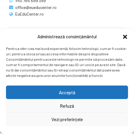
+40 765 699 399
office@eueducenter.ro
EuEduCenter.ro
Administrează consimțământul
Rețele sociale
Pentru a oferi cea mai bună experiență, folosim tehnologii, cum ar fi cookie-
Ne puteți găsi și pe rețelele sociale.
uri, pentru a stoca și/sau accesa informațiile despre dispozitive.
Consimțământul pentru aceste tehnologii ne permite să procesăm date,
cum ar fi comportamentul de navigare sau ID-uri unice pe acest site. Dacă
nu îți dai consimțământul sau îți retragi consimțământul dat poate avea
afecte negative asupra unor anumite funcționalități și funcții.
Acceptă
Copyright by
EuEduCenter.ro
.
Refuză
Prima Pagină
Simpozion Internațional
Revista
Știri
Vezi preferințele
Cont Client
ÎNAPOI SUS