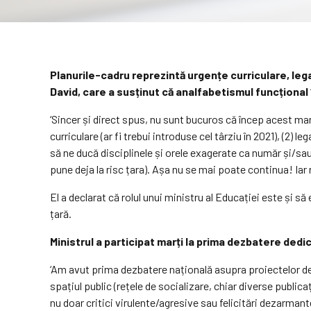
Planurile-cadru reprezintă urgențe curriculare, lega
David, care a susținut că analfabetismul funcțional ‘
‘Sincer și direct spus, nu sunt bucuros că încep acest mand
curriculare (ar fi trebui introduse cel târziu în 2021), (2)
să ne ducă disciplinele și orele exagerate ca număr și/sa
pune deja la risc țara). Așa nu se mai poate continua! Iar
El a declarat că rolul unui ministru al Educației este și 
țară.
Ministrul a participat marți la prima dezbatere dedi
‘Am avut prima dezbatere națională asupra proiectelor de 
spațiul public (rețele de socializare, chiar diverse public
nu doar critici virulente/agresive sau felicitări dezarman