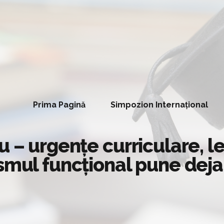
Prima Pagină
Simpozion Internațional
u – urgențe curriculare, l
smul funcțional pune deja l