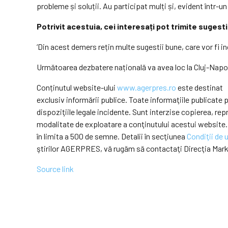
probleme și soluții. Au participat mulți și, evident într-
Potrivit acestuia, cei interesați pot trimite sugest
‘Din acest demers rețin multe sugestii bune, care vor fi in
Următoarea dezbatere națională va avea loc la Cluj-Napo
Conținutul website-ului
www.agerpres.ro
este destinat
exclusiv informării publice. Toate informaţiile publicat
dispoziţiile legale incidente. Sunt interzise copierea, r
modalitate de exploatare a conţinutului acestui website.
în limita a 500 de semne. Detalii în secţiunea
Condiţii de u
ştirilor AGERPRES, vă rugăm să contactaţi Direcţia Mar
Source link