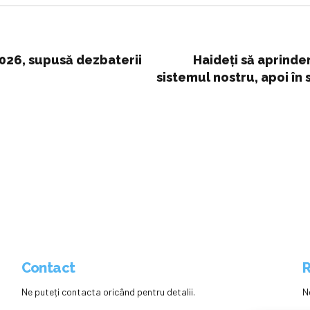
2026, supusă dezbaterii
Haideți să aprindem
sistemul nostru, apoi în
are încredere în aut
proiecte
Contact
R
Ne puteți contacta oricând pentru detalii.
N