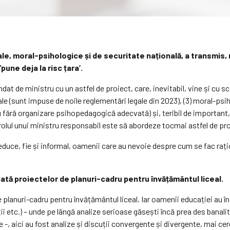
le, moral-psihologice și de securitate națională, a transmis, mi
pune deja la risc țara’.
at de ministru cu un astfel de proiect, care, inevitabil, vine și cu sc
 legale (sunt impuse de noile reglementări legale din 2023), (3) moral-p
u fără organizare psihopedagogică adecvată) și, teribil de important,
 rolul unui ministru responsabil este să abordeze tocmai astfel de pro
să educe, fie și informal, oamenii care au nevoie despre cum se fac ra
cată proiectelor de planuri-cadru pentru învățământul liceal.
planuri-cadru pentru învățământul liceal. Iar oamenii educației au în
ații etc.) – unde pe lângă analize serioase găsești încă prea des banal
te -, aici au fost analize și discuții convergente și divergente, mai c