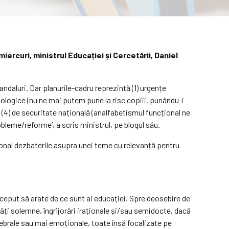
ercuri, ministrul Educației și Cercetării, Daniel
andaluri. Dar planurile-cadru reprezintă (1) urgențe
sihologice (nu ne mai putem pune la risc copiii, punându-i
 (4) de securitate națională (analfabetismul funcțional ne
bleme/reforme’, a scris ministrul, pe blogul său.
țional dezbaterile asupra unei teme cu relevanță pentru
ceput să arate de ce sunt ai educației. Spre deosebire de
ități solemne, îngrijorări iraționale și/sau semidocte, dacă
erebrale sau mai emoționale, toate însă focalizate pe