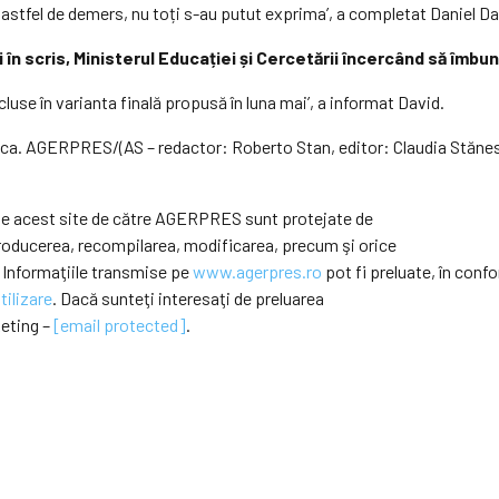
un astfel de demers, nu toți s-au putut exprima’, a completat Daniel Da
ii în scris, Ministerul Educației și Cercetării încercând să îm
cluse în varianta finală propusă în luna mai’, a informat David.
ca. AGERPRES/(AS – redactor: Roberto Stan, editor: Claudia Stănes
e pe acest site de către AGERPRES sunt protejate de
eproducerea, recompilarea, modificarea, precum şi orice
 Informaţiile transmise pe
www.agerpres.ro
pot fi preluate, în confo
tilizare
. Dacă sunteţi interesaţi de preluarea
keting –
[email protected]
.