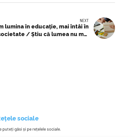
NEXT
 lumina în educație, mai întâi în
 societate / Știu că lumea nu mai
orități, dar planurile-cadru sunt
 și le îmbunătățim – Edupedu.ro
ețele sociale
e puteți găsi și pe rețelele sociale.