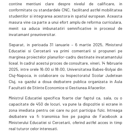
contine mentiuni clare despre nivelul de calificare, in
conformitate cu standardele CNC, facilitand astfel mobilitatea
studentilor si integrarea acestora in spatiul european. Aceasta
masura vine ca parte a unui efort amplu de reforma curriculara,
menit sa aduca imbunatatiri semnificative in procesul de
invatamant preuniversitar.
Separat, in perioada 31 ianuarie – 6 martie 2025, Ministerul
Educatiei si Cercetarii va primi comentarii si propuneri pe
marginea proiectelor planurilor-cadru destinate invatamantului
liceal. In cadrul acestui proces de consultare, vineri, 14 februarie
2025, intre orele 16:00 si 18:00, Universitatea Babes-Bolyai din
Cluj-Napoca, in colaborare cu Inspectoratul Scolar Judetean
Cluj, va gazdui a doua dezbatere publica organizata in Aula
Facultatii de Stiinte Economice si Gestiunea Afacerilor.
Ministrul Educatiei specifica foarte clar faptul ca, sala, cu o
capacitate de 450 de locuri, va pune la dispozitie si ecrane in
zona imediata pentru cei care nu pot participa fizic. Intreaga
dezbatere va fi transmisa live pe pagina de Facebook a
Ministerului Educatiei si Cercetarii, oferind astfel acces in timp
real tuturor celor interesati.