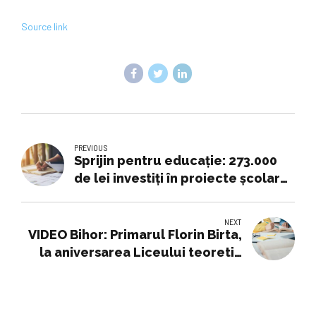
Source link
PREVIOUS
Sprijin pentru educație: 273.000
de lei investiți în proiecte școlare
din domeniul științei - Stiri din
Mures, Stiri Targu mures
NEXT
VIDEO Bihor: Primarul Florin Birta,
la aniversarea Liceului teoretic
'Aurel Lazăr', cu mesaj de la
Roberta Metsola