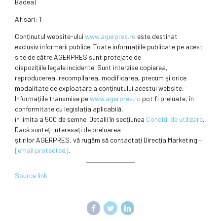
Badea)
Afisari: 1
Conținutul website-ului
www.agerpres.ro
este destinat
exclusiv informării publice. Toate informaţiile publicate pe acest
site de către AGERPRES sunt protejate de
dispoziţiile legale incidente. Sunt interzise copierea,
reproducerea, recompilarea, modificarea, precum şi orice
modalitate de exploatare a conţinutului acestui website.
Informaţiile transmise pe
www.agerpres.ro
pot fi preluate, în
conformitate cu legislaţia aplicabilă,
în limita a 500 de semne. Detalii în secţiunea
Condiţii de utilizare
.
Dacă sunteţi interesaţi de preluarea
ştirilor AGERPRES, vă rugăm să contactaţi Direcţia Marketing –
[email protected]
.
Source link