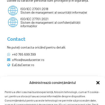
Datele cu caracter personal sunt protejate și în siguranță.
ISO/IEC 27001:2018
Sistem de management al securității informației
ISO/IEC 27701:2021
Sistem de management al confidențialității
informațiilor
Contact
Ne puteți contacta oricând pentru detalii.
+40 765 699 399
office@eueducenter.ro
EuEduCenter.ro
Administrează consimțământul
Rețele sociale
Pentru a oferi cea mai bună experiență, folosim tehnologii, cum ar fi cookie-
Ne puteți găsi și pe rețelele sociale.
uri, pentru a stoca și/sau accesa informațiile despre dispozitive.
Consimțământul pentru aceste tehnologii ne permite să procesăm date,
cum ar fi comportamentul de navigare sau ID-uri unice pe acest site. Dacă