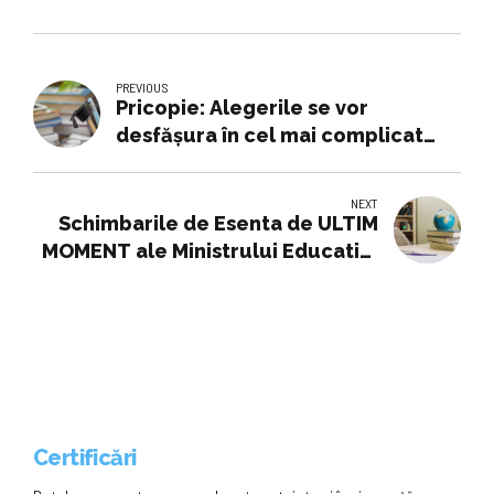
PREVIOUS
Pricopie: Alegerile se vor
desfășura în cel mai complicat
context geopolitic din ultimii 80
de ani
NEXT
Schimbarile de Esenta de ULTIM
MOMENT ale Ministrului Educatiei
Dezvaluite pentru Invatamantul
Romanesc
Certificări