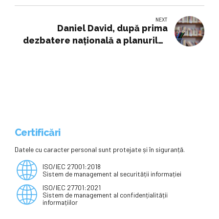
Voiculescu pentru Dezvoltarea
României anunță o nouă Sesiune
NEXT
de Cursuri, extinse, în premieră, la
Daniel David, după prima
nivel național
dezbatere națională a planurilor
pentru liceu: Analfabetismul
funcțional ne pune deja la risc
țaraDaniel David, după prima
dezbatere națională a planurilor
pentru liceu: Analfabetismul
funcțional ne pune deja la risc
țara
Certificări
Datele cu caracter personal sunt protejate și în siguranță.
ISO/IEC 27001:2018
Sistem de management al securității informației
ISO/IEC 27701:2021
Sistem de management al confidențialității
informațiilor