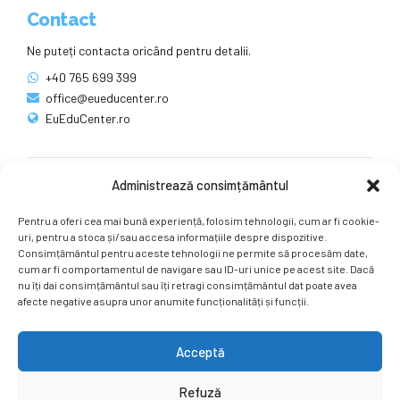
Contact
Ne puteți contacta oricând pentru detalii.
+40 765 699 399
office@eueducenter.ro
EuEduCenter.ro
Administrează consimțământul
Rețele sociale
Pentru a oferi cea mai bună experiență, folosim tehnologii, cum ar fi cookie-
Ne puteți găsi și pe rețelele sociale.
uri, pentru a stoca și/sau accesa informațiile despre dispozitive.
Consimțământul pentru aceste tehnologii ne permite să procesăm date,
cum ar fi comportamentul de navigare sau ID-uri unice pe acest site. Dacă
nu îți dai consimțământul sau îți retragi consimțământul dat poate avea
afecte negative asupra unor anumite funcționalități și funcții.
Acceptă
Copyright by
EuEduCenter.ro
.
Refuză