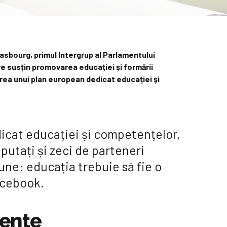
asbourg, primul Intergrup al Parlamentului
e susțin promovarea educației și formării
area unui plan european dedicat educaţiei şi
dicat educației și competențelor,
putați și zeci de parteneri
une: educația trebuie să fie o
Facebook.
tențe