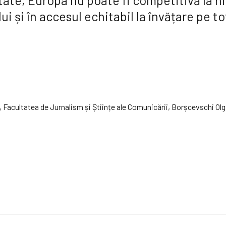
tate, Europa nu poate fi competitivă la ni
 și în accesul echitabil la învățare pe to
 Facultatea de Jurnalism și Științe ale Comunicării, Borșcevschi Olga