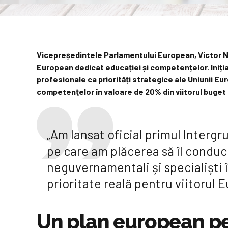
Vicepreședintele Parlamentului European, Victor Ne
European dedicat educației și competențelor. Iniți
profesionale ca priorități strategice ale Uniunii Eu
competenţelor în valoare de 20% din viitorul buge
„Am lansat oficial primul Interg
pe care am plăcerea să îl conduc 
neguvernamentali și specialiști 
prioritate reală pentru viitorul
Un plan european pe