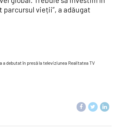
vel global. Trebuie să investim în
t parcursul vieții”, a adăugat
 a debutat în presă la televiziunea Realitatea TV