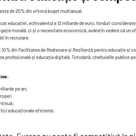
este de 20% din viitorul buget multianual.
cat educației, echivalentul a 12 miliarde de euro, fonduri considerat
bligație morală, ci și o necesitate economică, având în vedere că un 
i în recrutare.
t 10% din Facilitatea de Redresare și Reziliență pentru educație și 
 profesională și educația digitală. Totodată, cheltuielile publice pen
ive:
miliarde pe an;
uropei;
ontinuă;
tici educaționale eficiente.