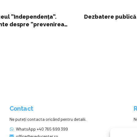
iceul ”Independența”.
Dezbatere publică 
tante despre ”prevenirea
Contact
R
Ne puteți contacta oricând pentru detalii.
N
WhatsApp +40 765 699 399
office@eueducenter.ro