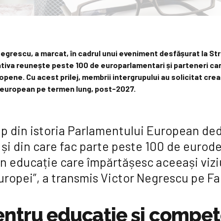
grescu, a marcat, în cadrul unui eveniment desfășurat la Str
ativa reunește peste 100 de europarlamentari și parteneri car
ropene. Cu acest prilej, membrii intergrupului au solicitat cre
t european pe termen lung, post-2027.
rup din istoria Parlamentului European de
și din care fac parte peste 100 de eurode
în educație care împărtășesc aceeași vizi
 Europei”, a transmis Victor Negrescu pe 
ntru educație și compe