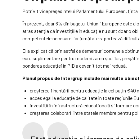
Potrivit vicepreşedintelui Parlamentului European, ținta 
În prezent, doar 6% din bugetul Uniunii Europene este alo
atras atenția că investițiile în educație nu sunt doar o o
competențele necesare, iar jumătate raportează dificultăț
El a explicat că prin astfel de demersuri comune a obținu
euro suplimentare pentru modernizarea școlilor, pregătirea
ponderea educației în PIB a devenit tot mai redusă.
Planul propus de Intergrup include mai multe obiect
creșterea finanțării pentru educație la cel puțin €40 
acces egal la educație de calitate în toate regiunile E
investiții în infrastructură educațională și formare c
creșterea colaborării între statele membre pentru poli