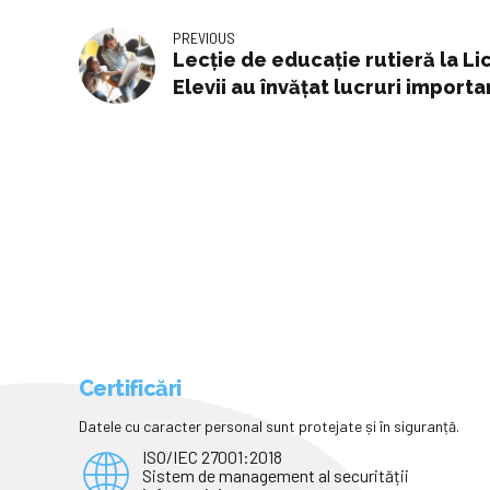
PREVIOUS
Lecție de educație rutieră la L
Elevii au învățat lucruri impor
accidentelor”
Certificări
Datele cu caracter personal sunt protejate și în siguranță.
ISO/IEC 27001:2018
Sistem de management al securității