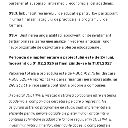
parteneriat sustenabil între mediul economic și cel academic.
OS.3.
Îmbunătățirea nivelului de educație pentru 154 participanți
în urma finalizării stagiului de practică și a programului de
formare.
OS.4.
Susținerea angajabilității absolvenților de învățământ
terțiar prin realizarea unei analize în vederea anticipării unor
nevoi orizontale de dezvoltare a ofertei educaționale .
Perioada de implementare a proiectului este de 24 luni,
începând cu 01.02.2025 și finalizându-se la 31.01.2027.
Valoarea totală a proiectului este de 4.903.762,75 lei, din care
4.658.525,44 reprezintă valoarea finantării nerambursabile, iar
245.237,31 lei reprezintă contribuția proprie a companiei.
„
Proiectul CULTIVATE vizează o strânsă colaborare între sistemul
academic și compania de cercetare pe care o reprezint. Ne
asiguram astfel că programele de studiu sunt implementate și
eficiente pentru nevoile actuale ale pieței muncii aflate într-o
continuă schimbare și adaptare la noile reguli. Prin CULTIVATE,
investim în viitorul tinerilor, oferindu-le acces la competențele