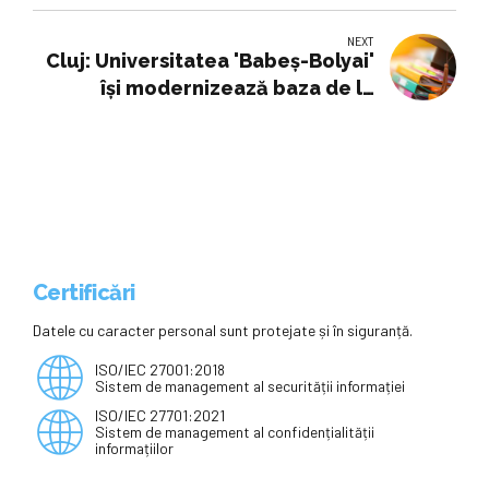
pornește în caravană
NEXT
Cluj: Universitatea 'Babeș-Bolyai'
își modernizează baza de la
Blăjoaia cu 13,2 milioane de lei,
prin PNRR
Certificări
Datele cu caracter personal sunt protejate și în siguranță.
ISO/IEC 27001:2018
Sistem de management al securității informației
ISO/IEC 27701:2021
Sistem de management al confidențialității
informațiilor