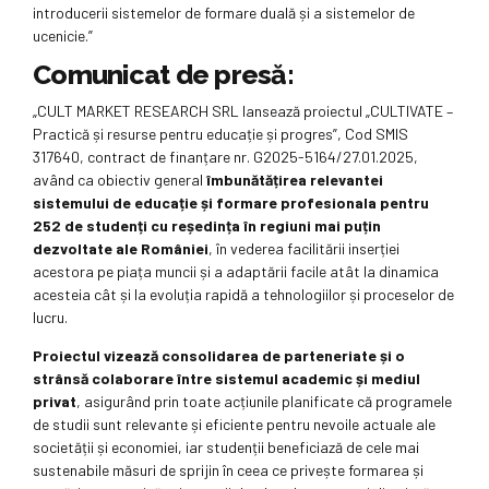
introducerii sistemelor de formare duală și a sistemelor de
ucenicie.”
Comunicat de presă:
„CULT MARKET RESEARCH SRL lansează proiectul „CULTIVATE –
Practică și resurse pentru educație și progres”, Cod SMIS
317640, contract de finanțare nr. G2025-5164/27.01.2025,
având ca obiectiv general
îmbunătățirea relevantei
sistemului de educație și formare profesionala pentru
252 de studenți cu reședința în regiuni mai puțin
dezvoltate ale României
, în vederea facilitării inserției
acestora pe piața muncii și a adaptării facile atât la dinamica
acesteia cât și la evoluția rapidă a tehnologiilor și proceselor de
lucru.
Proiectul vizează consolidarea de parteneriate și o
strânsă colaborare între sistemul academic și mediul
privat
, asigurând prin toate acțiunile planificate că programele
de studii sunt relevante și eficiente pentru nevoile actuale ale
societății și economiei, iar studenții beneficiază de cele mai
sustenabile măsuri de sprijin în ceea ce privește formarea și