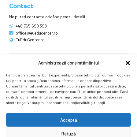
Contact
Ne puteți contacta oricând pentru detalii.
+40 765 699 399
office@eueducenter.ro
EuEduCenter.ro
Administrează consimțământul
Rețele sociale
Pentru a oferi cea mai bună experiență, folosim tehnologii, cum ar fi cookie-
Ne puteți găsi și pe rețelele sociale.
uri, pentru a stoca și/sau accesa informațiile despre dispozitive.
Consimțământul pentru aceste tehnologii ne permite să procesăm date,
cum ar fi comportamentul de navigare sau ID-uri unice pe acest site. Dacă
nu îți dai consimțământul sau îți retragi consimțământul dat poate avea
afecte negative asupra unor anumite funcționalități și funcții.
Acceptă
Copyright by
EuEduCenter.ro
.
Refuză