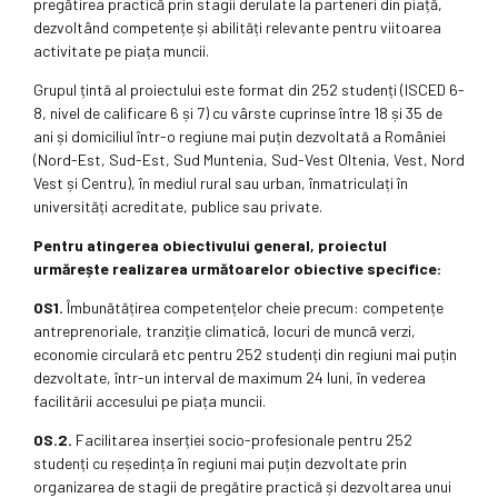
pregătirea practică prin stagii derulate la parteneri din piață,
dezvoltând competențe și abilități relevante pentru viitoarea
activitate pe piața muncii.
Grupul țintă al proiectului este format din 252 studenți (ISCED 6-
8, nivel de calificare 6 și 7) cu vârste cuprinse între 18 și 35 de
ani și domiciliul într-o regiune mai puțin dezvoltată a României
(Nord-Est, Sud-Est, Sud Muntenia, Sud-Vest Oltenia, Vest, Nord
Vest și Centru), în mediul rural sau urban, înmatriculați în
universități acreditate, publice sau private.
Pentru atingerea obiectivului general, proiectul
urmărește realizarea următoarelor obiective specifice:
OS1.
Îmbunătățirea competențelor cheie precum: competențe
antreprenoriale, tranziție climatică, locuri de muncă verzi,
economie circulară etc pentru 252 studenți din regiuni mai puțin
dezvoltate, într-un interval de maximum 24 luni, în vederea
facilitării accesului pe piața muncii.
OS.2.
Facilitarea inserției socio-profesionale pentru 252
studenți cu reședința în regiuni mai puțin dezvoltate prin
organizarea de stagii de pregătire practică și dezvoltarea unui