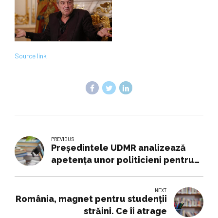
Source link
PREVIOUS
Preşedintele UDMR analizează
apetenţa unor politicieni pentru
lux: E un fenomen care întâmplă
în ţările foste comuniste.
NEXT
Majoritatea nu au educaţie
România, magnet pentru studenții
pentru a fi bogaţi şi atunci apar
străini. Ce îi atrage