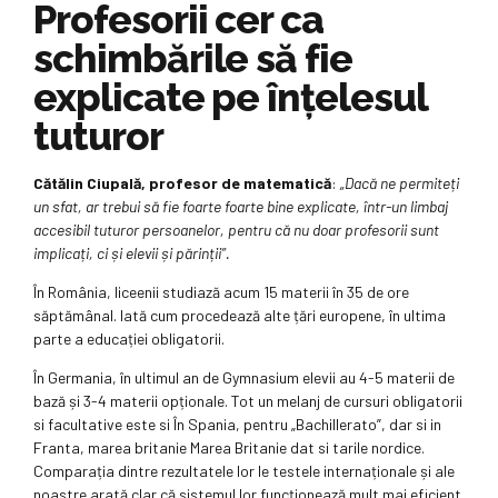
Profesorii cer ca
schimbările să fie
explicate pe înțelesul
tuturor
Cătălin Ciupală, profesor de matematică
:
„Dacă ne permiteți
un sfat, ar trebui să fie foarte foarte bine explicate, într-un limbaj
accesibil tuturor persoanelor, pentru că nu doar profesorii sunt
implicați, ci și elevii și părinții”.
În România, liceenii studiază acum 15 materii în 35 de ore
săptămânal. Iată cum procedează alte țări europene, în ultima
parte a educației obligatorii.
În Germania, în ultimul an de Gymnasium elevii au 4-5 materii de
bază și 3-4 materii opționale. Tot un melanj de cursuri obligatorii
si facultative este si În Spania, pentru „Bachillerato”, dar si in
Franta, marea britanie Marea Britanie dat si tarile nordice.
Comparația dintre rezultatele lor le testele internaționale și ale
noastre arată clar că sistemul lor funcționează mult mai eficient.