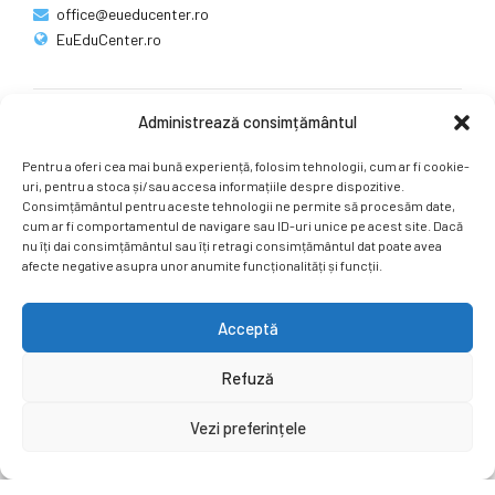
office@eueducenter.ro
EuEduCenter.ro
Administrează consimțământul
Rețele sociale
Pentru a oferi cea mai bună experiență, folosim tehnologii, cum ar fi cookie-
Ne puteți găsi și pe rețelele sociale.
uri, pentru a stoca și/sau accesa informațiile despre dispozitive.
Consimțământul pentru aceste tehnologii ne permite să procesăm date,
cum ar fi comportamentul de navigare sau ID-uri unice pe acest site. Dacă
nu îți dai consimțământul sau îți retragi consimțământul dat poate avea
afecte negative asupra unor anumite funcționalități și funcții.
Acceptă
Copyright by
EuEduCenter.ro
.
Refuză
Prima Pagină
Simpozion Internațional
Revista
Știri
Vezi preferințele
Cont Client
ÎNAPOI SUS