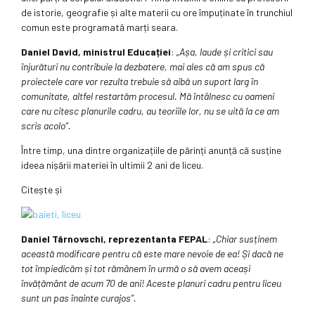
de istorie, geografie și alte materii cu ore împuținate în trunchiul
comun este programată marți seara.
Daniel David, ministrul Educației
:
„Așa, laude și critici sau
înjurături nu contribuie la dezbatere, mai ales că am spus că
proiectele care vor rezulta trebuie să aibă un suport larg în
comunitate, altfel restartăm procesul. Mă întâlnesc cu oameni
care nu citesc planurile cadru, au teoriile lor, nu se uită la ce am
scris acolo”.
Între timp, una dintre organizațiile de părinți anunță că susține
ideea nișării materiei în ultimii 2 ani de liceu.
Citește și
Daniel Târnovschi, reprezentanta FEPAL
:
„Chiar susținem
această modificare pentru că este mare nevoie de ea! Și dacă ne
tot împiedicăm și tot rămânem în urmă o să avem aceași
învățământ de acum 70 de ani! Aceste planuri cadru pentru liceu
sunt un pas înainte curajos”.