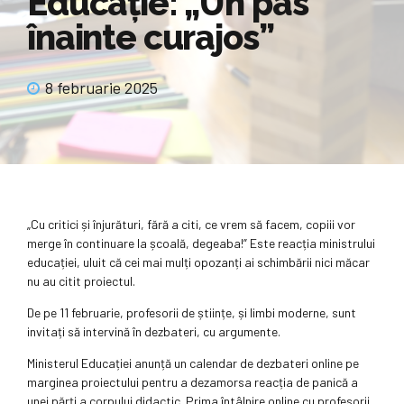
Educație: „Un pas
înainte curajos”
8 februarie 2025
„Cu critici și înjurături, fără a citi, ce vrem să facem, copiii vor
merge în continuare la școală, degeaba!” Este reacția ministrului
educației, uluit că cei mai mulți opozanți ai schimbării nici măcar
nu au citit proiectul.
De pe 11 februarie, profesorii de științe, și limbi moderne, sunt
invitați să intervină în dezbateri, cu argumente.
Ministerul Educației anunță un calendar de dezbateri online pe
marginea proiectului pentru a dezamorsa reacția de panică a
unei părți a corpului didactic. Prima întâlnire online cu profesorii