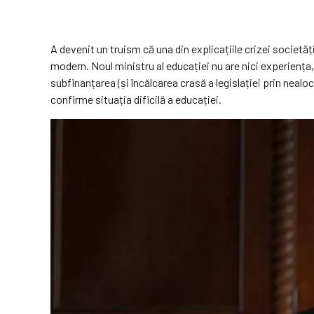
A devenit un truism că una din explicațiile crizei societăț
modern. Noul ministru al educației nu are nici experiența,
subfinanțarea (și încălcarea crasă a legislației prin nealo
confirme situația dificilă a educației.