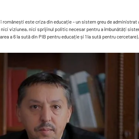
ii românești este criza din educație – un sistem greu de administrat a
 nici viziunea, nici sprijinul politic necesar pentru a îmbunătăți si
carea a 6 la sută din PIB pentru educație și 1 la sută pentru cercetare