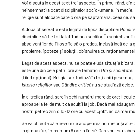
Voi discuta în acest text trei aspecte. În primul rând, din
neînsemnat) alocat disciplinelor socio-umane: în medie,
religie sunt alocate câte o oră pe săptămână, ceea ce, s
A doua observație este legată de lipsa disciplinei
Gândire
discipline să fie tot la latitudinea școlilor. În schimb, ar
absolvenților de Filosofie să o predea. Inclusă încă de la g
probleme, ipoteze și soluții, obișnuirea cu raționamentele
Legat de acest aspect, nu se poate eluda situația bizară, 
este una din cele patru ore ale tematicii
Om și societate
,
(fiind opțional). Religia se studiază în toți anii (pesemne,
Istoria religiilor
sau
Gândire critică
nu se studiază deloc.
În al treilea rând, sare în ochi numărul mare de ore: lice
aproape la fel de mult ca adulții la job. Dacă mai adăugăm
noștri petrec zilnic 10-12 ore cu acest ,,job”, adică mai mu
Se va obiecta că e nevoie de acoperirea normelor și alte c
la gimnaziu și maximum 6 ore la liceu? Oare, nu este aberan