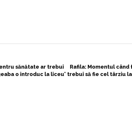
entru sănătate ar trebui
Rafila: Momentul când 
geaba o introduc la liceu'
trebui să fie cel târziu
la liceu când sunt cop