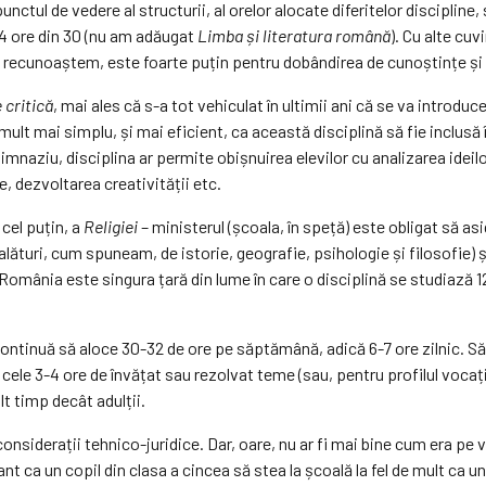
 punctul de vedere al structurii, al orelor alocate diferitelor discipli
 4 ore din 30 (nu am adăugat
Limba și literatura română
). Cu alte cuv
ă recunoaștem, este foarte puțin pentru dobândirea de cunoștințe și
 critică
, mai ales că s-a tot vehiculat în ultimii ani că se va introd
 fi mult mai simplu, și mai eficient, ca această disciplină să fie inclus
imnaziu, disciplina ar permite obișnuirea elevilor cu analizarea ideilo
, dezvoltarea creativității etc.
cel puțin, a
Religiei
– ministerul (școala, în speță) este obligat să as
 alături, cum spuneam, de istorie, geografie, psihologie și filosofie)
 România este singura țară din lume în care o disciplină se studiază 12
ul continuă să aloce 30-32 de ore pe săptămână, adică 6-7 ore zilnic. 
 cele 3-4 ore de învățat sau rezolvat teme (sau, pentru profilul vocați
lt timp decât adulții.
onsiderații tehnico-juridice. Dar, oare, nu ar fi mai bine cum era pe v
t ca un copil din clasa a cincea să stea la școală la fel de mult ca un 