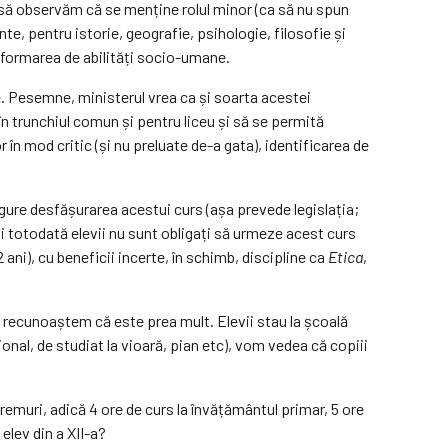
ne, să observăm că se menține rolul minor (ca să nu spun
inte, pentru istorie, geografie, psihologie, filosofie și
 formarea de abilități socio-umane.
uce. Pesemne, ministerul vrea ca și soarta acestei
ă în trunchiul comun și pentru liceu și să se permită
r în mod critic (și nu preluate de-a gata), identificarea de
igure desfășurarea acestui curs (așa prevede legislația;
 și totodată elevii nu sunt obligați să urmeze acest curs
 ani), cu beneficii incerte, în schimb, discipline ca
Etica
,
Să recunoaștem că este prea mult. Elevii stau la școală
onal, de studiat la vioară, pian etc), vom vedea că copiii
remuri, adică 4 ore de curs la învățământul primar, 5 ore
elev din a XII-a?