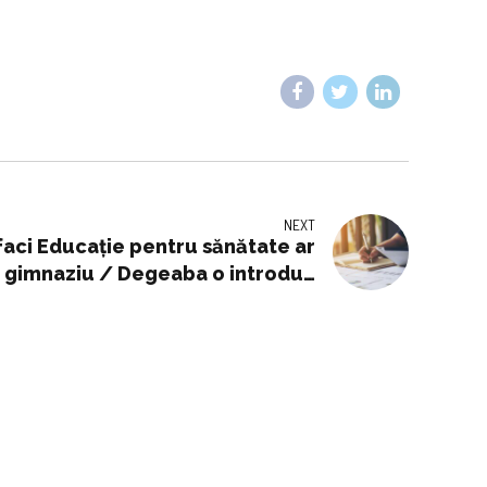
NEXT
faci Educaţie pentru sănătate ar
 la gimnaziu / Degeaba o introduc
iii care au experimentat, iar unii
dintre ei consumă droguri