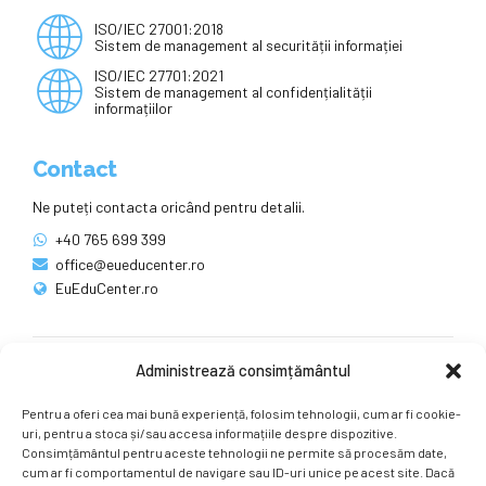
ISO/IEC 27001:2018
Sistem de management al securității informației
ISO/IEC 27701:2021
Sistem de management al confidențialității
informațiilor
Contact
Ne puteți contacta oricând pentru detalii.
+40 765 699 399
office@eueducenter.ro
EuEduCenter.ro
Administrează consimțământul
Rețele sociale
Pentru a oferi cea mai bună experiență, folosim tehnologii, cum ar fi cookie-
Ne puteți găsi și pe rețelele sociale.
uri, pentru a stoca și/sau accesa informațiile despre dispozitive.
Consimțământul pentru aceste tehnologii ne permite să procesăm date,
cum ar fi comportamentul de navigare sau ID-uri unice pe acest site. Dacă