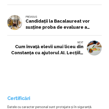
PREVIOUS
Candidații la Bacalaureat vor
susține proba de evaluare a
competențelor digitale
NEXT
Cum învaţă elevii unui liceu din
Constanţa cu ajutorul AI. Lecţiile
se desfăşoară cu ochelari VR, pe
table interactive
Certificări
Datele cu caracter personal sunt protejate și în siguranță.