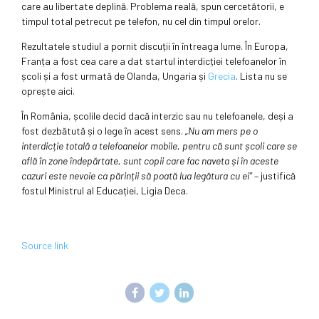
care au libertate deplină. Problema reală, spun cercetătorii, e
timpul total petrecut pe telefon, nu cel din timpul orelor.
Rezultatele studiul a pornit discuții în întreaga lume. În Europa,
Franța a fost cea care a dat startul interdicției telefoanelor în
școli și a fost urmată de Olanda, Ungaria și
Grecia
. Lista nu se
oprește aici.
În România, școlile decid dacă interzic sau nu telefoanele, deși a
fost dezbătută și o lege în acest sens.
„Nu am mers pe o
interdicție totală a telefoanelor mobile, pentru că sunt școli care se
află în zone îndepărtate, sunt copii care fac naveta și în aceste
cazuri este nevoie ca părinții să poată lua legătura cu ei”
– justifică
fostul Ministrul al Educației, Ligia Deca.
Source link