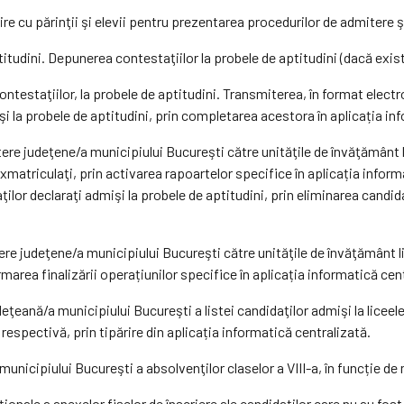
ire cu părinţii şi elevii pentru prezentarea procedurilor de admitere şi
itudini. Depunerea contestaţiilor la probele de aptitudini (dacă exi
ontestaţiilor, la probele de aptitudini. Transmiterea, în format elect
şi la probele de aptitudini, prin completarea acestora în aplicația in
re judeţene/a municipiului Bucureşti către unităţile de învăţământ li
exmatriculaţi, prin activarea rapoartelor specifice în aplicația infor
aţilor declaraţi admişi la probele de aptitudini, prin eliminarea candid
re judeţene/a municipiului Bucureşti către unităţile de învăţământ li
area finalizării operațiunilor specifice în aplicația informatică cen
ţeană/a municipiului Bucureşti a listei candidaţilor admişi la liceele
respectivă, prin tipărire din aplicația informatică centralizată.
 municipiului Bucureşti a absolvenţilor claselor a VIII-a, în funcție d
ionale a anexelor fișelor de înscriere ale candidaţilor care nu au fos