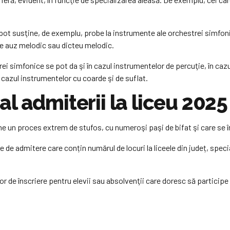
 pot susţine, de exemplu, probe la instrumente ale orchestrei simfon
 de auz melodic sau dicteu melodic.
ei simfonice se pot da şi în cazul instrumentelor de percuţie, în caz
 cazul instrumentelor cu coarde şi de suflat.
l admiterii la liceu 2025
ne un proces extrem de stufos, cu numeroşi paşi de bifat şi care se 
 de admitere care conțin numărul de locuri la liceele din județ, specia
r de înscriere pentru elevii sau absolvenţii care doresc să participe 