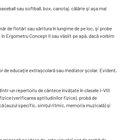
seball sau softball, box, canotaj, călărie şi aşa mai
r de flotări sau săritura în lungime de pe loc, şi probe
slit în Ergometru Concept II sau vâslit pe apă, dacă vorbim
or de educaţie extraşcolară sau mediator şcolar. Evident,
ntr-un repertoriu de cântece învăţate în clasele I–VIII
ice (verificarea aptitudinilor fizice), probă de
ică (auzul specific, simţul ritmic, memoria muzicală) şi
are mizează pe ideea de „arte vizuale” pot da probă de