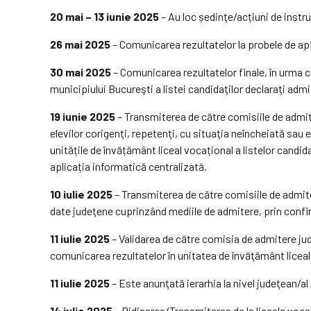
20 mai – 13 iunie 2025
– Au loc ședinţe/acțiuni de instru
26 mai 2025
– Comunicarea rezultatelor la probele de apt
30 mai 2025
– Comunicarea rezultatelor finale, în urma c
municipiului Bucureşti a listei candidaţilor declaraţi admi
19 iunie 2025
– Transmiterea de către comisiile de admite
elevilor corigenţi, repetenţi, cu situaţia neîncheiată sau 
unitățile de învățământ liceal vocațional a listelor candid
aplicația informatică centralizată.
10 iulie 2025
– Transmiterea de către comisiile de admite
date judeţene cuprinzând mediile de admitere, prin confirm
11 iulie 2025
– Validarea de către comisia de admitere jude
comunicarea rezultatelor în unitatea de învăţământ liceal 
11 iulie 2025
– Este anunţată ierarhia la nivel judeţean/al
14 iulie 2025
– Ridicarea/Transmiterea de la liceele vocaţ