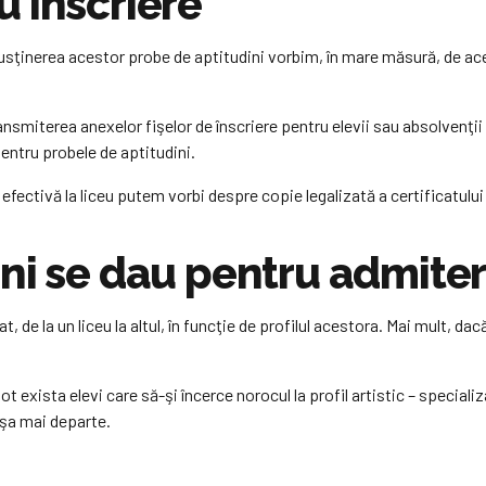
u înscriere
 susţinerea acestor probe de aptitudini vorbim, în mare măsură, de a
smiterea anexelor fişelor de înscriere pentru elevii sau absolvenţii c
entru probele de aptitudini.
fectivă la liceu putem vorbi despre copie legalizată a certificatului
ni se dau pentru admiter
, de la un liceu la altul, în funcţie de profilul acestora. Mai mult, da
 pot exista elevi care să-şi încerce norocul la profil artistic – special
 aşa mai departe.