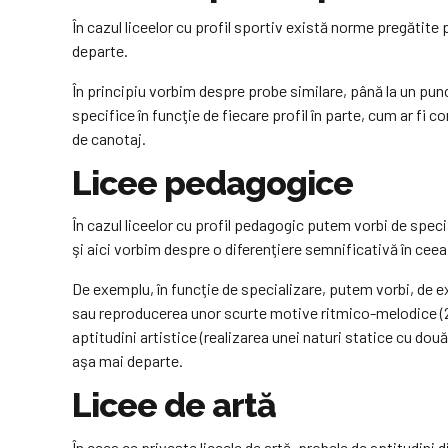
În cazul liceelor cu profil sportiv există norme pregătite
departe.
În principiu vorbim despre probe similare, până la un punc
specifice în funcţie de fiecare profil în parte, cum ar fi 
de canotaj.
Licee pedagogice
În cazul liceelor cu profil pedagogic putem vorbi de spec
şi aici vorbim despre o diferenţiere semnificativă în ceea
De exemplu, în funcţie de specializare, putem vorbi, de e
sau reproducerea unor scurte motive ritmico-melodice (2–4
aptitudini artistice (realizarea unei naturi statice cu do
aşa mai departe.
Licee de artă
În ceea ce priveşte liceele de artă, probele de aptitudini 