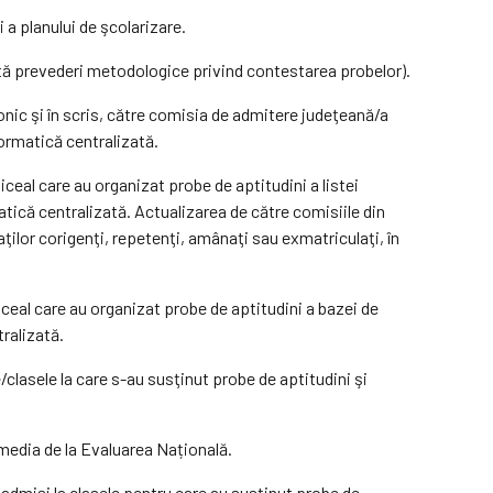
 a planului de şcolarizare.
stă prevederi metodologice privind contestarea probelor).
ronic şi în scris, către comisia de admitere judeţeană/a
formatică centralizată.
ceal care au organizat probe de aptitudini a listei
matică centralizată. Actualizarea de către comisiile din
aţilor corigenţi, repetenţi, amânaţi sau exmatriculaţi, în
ceal care au organizat probe de aptitudini a bazei de
tralizată.
/clasele la care s-au susţinut probe de aptitudini şi
e media de la Evaluarea Națională.
t admişi la clasele pentru care au susţinut probe de