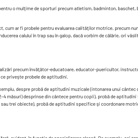
 pentru o mulţime de sporturi precum atletism, badminton, baschet, ba
t, cum ar fi probele pentru evaluarea calităţilor motrice, precum numă
conducerea calului în trap sau în galop, dacă vorbim de călărie, ori vâ
ializări precum învăţător-educatoare, educator-puericultor, instruct
 ce priveşte probele de aptitudini.
xemplu, despre probă de aptitudini muzicale (intonarea unui cântec di
 măsuri) desprinse din cântece pentru copii), probă de aptitudini fiz
uă sau trei obiecte), probă de aptitudini specifice şi coordonare motr
diferă, evident, în funcţie de specializarea aleasă. De exemplu, cei c