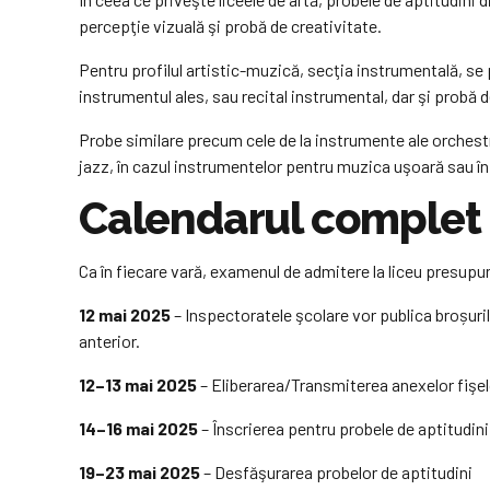
percepţie vizuală şi probă de creativitate.
Pentru profilul artistic-muzică, secţia instrumentală, se
instrumentul ales, sau recital instrumental, dar şi probă
Probe similare precum cele de la instrumente ale orchestr
jazz, în cazul instrumentelor pentru muzica uşoară sau în
Calendarul complet a
Ca în fiecare vară, examenul de admitere la liceu presupu
12 mai 2025
– Inspectoratele şcolare vor publica broșurile
anterior.
12–13 mai 2025
– Eliberarea/Transmiterea anexelor fişelo
14–16 mai 2025
– Înscrierea pentru probele de aptitudini
19–23 mai 2025
– Desfăşurarea probelor de aptitudini