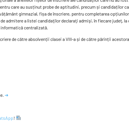
pentru care au susținut probe de aptitudini, precum și candidaților ca
 învățământ gimnazial, fișa de înscriere, pentru completarea opțiunilo
de admitere a listei candidaţilor declaraţi admişi, în fiecare judeţ, la
a informatică centralizată.
iere de către absolvenții clasei a VIII-a și de către părinții acestora, 
ie.
➜
atsApp
!