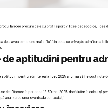
rocul la licee precum cele cu profil sportiv, licee pedagogice, licee de
a de a avea o misiune mai dificilă în ceea ce priveşte admiterea la lic
e.
de aptitudini pentru adm
ptitudini pentru admiterea la liceu 2025 ar urma să fie susţinute de
 se desfăşoare în perioada 12-30 mai 2025, dacă luăm în calcul şi peri
 după analizarea unor eventuale contestaţii.