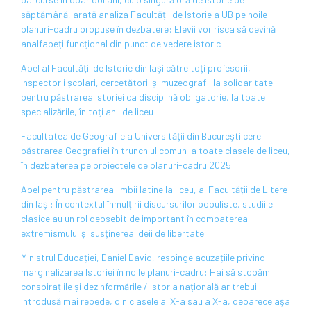
săptămână, arată analiza Facultății de Istorie a UB pe noile
planuri-cadru propuse în dezbatere: Elevii vor risca să devină
analfabeți funcțional din punct de vedere istoric
Apel al Facultății de Istorie din Iași către toți profesorii,
inspectorii școlari, cercetătorii și muzeografii la solidaritate
pentru păstrarea Istoriei ca disciplină obligatorie, la toate
specializările, în toți anii de liceu
Facultatea de Geografie a Universității din București cere
păstrarea Geografiei în trunchiul comun la toate clasele de liceu,
în dezbaterea pe proiectele de planuri-cadru 2025
Apel pentru păstrarea limbii latine la liceu, al Facultății de Litere
din Iași: În contextul înmulțirii discursurilor populiste, studiile
clasice au un rol deosebit de important în combaterea
extremismului și susținerea ideii de libertate
Ministrul Educației, Daniel David, respinge acuzațiile privind
marginalizarea Istoriei în noile planuri-cadru: Hai să stopăm
conspirațiile și dezinformările / Istoria națională ar trebui
introdusă mai repede, din clasele a IX-a sau a X-a, deoarece așa