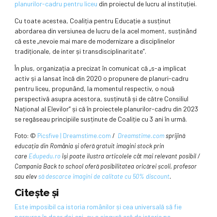
planurilor-cadru pentru liceu
din proiectul de lucru al instituției.
Cu toate acestea, Coaliția pentru Educație a susținut
abordarea din versiunea de lucru de la acel moment, susținând
că este „nevoie mai mare de modernizare a disciplinelor
tradiționale, de inter și transdisciplinaritate”.
În plus, organizația a precizat în comunicat că „s-a implicat
activ și a lansat încă din 2020 o propunere de planuri-cadru
pentru liceu, propunând, la momentul respectiv, o nouă
perspectivă asupra acestora, susținută și de către Consiliul
Național al Elevilor” și că în proiectele planurilor-cadru din 2023
se regăseau principiile susținute de Coaliție cu 3 ani în urmă.
Foto: ©
Picsfive | Dreamstime.com
/
Dreamstime.com
sprijină
educaţia din România şi oferă gratuit imagini stock prin
care
Edupedu.ro
îşi poate ilustra articolele cât mai relevant posibil /
Campania Back to school oferă posibilitatea oricărei școli, profesor
sau elev
să descarce imagini de calitate cu 50% discount
.
Citește și
Este imposibil ca istoria românilor și cea universală să fie
parcurse în doar doi ani, cu o singură oră de istorie pe