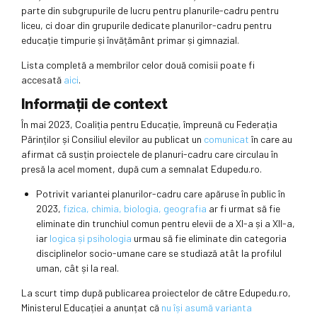
parte din subgrupurile de lucru pentru planurile-cadru pentru
liceu, ci doar din grupurile dedicate planurilor-cadru pentru
educație timpurie și învățământ primar și gimnazial.
Lista completă a membrilor celor două comisii poate fi
accesată
aici
.
Informații de context
În mai 2023, Coaliția pentru Educație, împreună cu Federația
Părinților și Consiliul elevilor au publicat un
comunicat
în care au
afirmat că susțin proiectele de planuri-cadru care circulau în
presă la acel moment, după cum a semnalat Edupedu.ro.
Potrivit variantei planurilor-cadru care apăruse în public în
2023,
fizica, chimia, biologia, geografia
ar fi urmat să fie
eliminate din trunchiul comun pentru elevii de a XI-a și a XII-a,
iar
logica și psihologia
urmau să fie eliminate din categoria
disciplinelor socio-umane care se studiază atât la profilul
uman, cât și la real.
La scurt timp după publicarea proiectelor de către Edupedu.ro,
Ministerul Educației a anunțat că
nu își asumă varianta