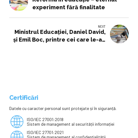
experiment fără finalitate
NEXT
Ministrul Educației, Daniel David,
și Emil Boc, printre cei care le-au
citit copiilor de la Școala ”Ioan
Bob” din Cluj-NapocaMinistrul
Educației, Daniel David, și Emil
Boc, printre cei care le-au citit
copiilor de la Școala ”Ioan Bob”
din Cluj-Napoca
Certificări
Datele cu caracter personal sunt protejate și în siguranță.
ISO/IEC 27001:2018
Sistem de management al securității informației
ISO/IEC 27701:2021
Sistem de management al confidențialității