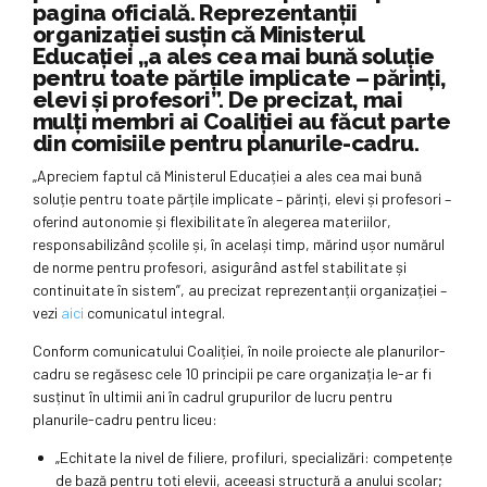
pagina oficială. Reprezentanții
organizației susțin că Ministerul
Educației „a ales cea mai bună soluție
pentru toate părțile implicate – părinți,
elevi și profesori”. De precizat, mai
mulți membri ai Coaliției au făcut parte
din comisiile pentru planurile-cadru.
„Apreciem faptul că Ministerul Educației a ales cea mai bună
soluție pentru toate părțile implicate – părinți, elevi și profesori –
oferind autonomie și flexibilitate în alegerea materiilor,
responsabilizând școlile și, în același timp, mărind ușor numărul
de norme pentru profesori, asigurând astfel stabilitate și
continuitate în sistem”, au precizat reprezentanții organizației –
vezi
aici
comunicatul integral.
Conform comunicatului Coaliției, în noile proiecte ale planurilor-
cadru se regăsesc cele 10 principii pe care organizația le-ar fi
susținut în ultimii ani în cadrul grupurilor de lucru pentru
planurile-cadru pentru liceu:
„Echitate la nivel de filiere, profiluri, specializări: competențe
de bază pentru toți elevii, aceeași structură a anului școlar;