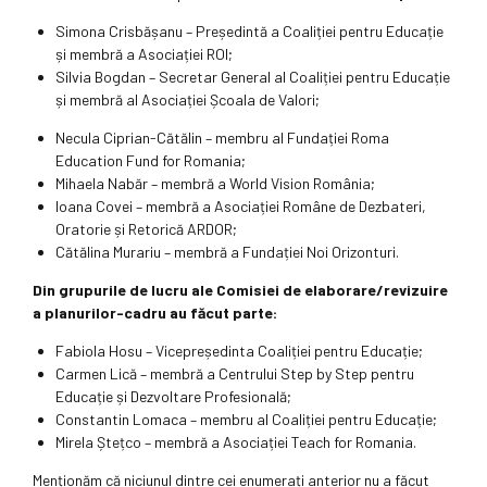
Simona Crisbășanu – Președintă a Coaliției pentru Educație
și membră a Asociației ROI;
Silvia Bogdan – Secretar General al Coaliției pentru Educație
și membră al Asociației Școala de Valori;
Necula Ciprian-Cătălin – membru al Fundației Roma
Education Fund for Romania;
Mihaela Nabăr – membră a World Vision România;
Ioana Covei – membră a Asociației Române de Dezbateri,
Oratorie și Retorică ARDOR;
Cătălina Murariu – membră a Fundației Noi Orizonturi.
Din grupurile de lucru ale Comisiei de elaborare/revizuire
a planurilor-cadru au făcut parte:
Fabiola Hosu – Vicepreședinta Coaliției pentru Educație;
Carmen Lică – membră a Centrului Step by Step pentru
Educație și Dezvoltare Profesională;
Constantin Lomaca – membru al Coaliției pentru Educație;
Mirela Ștețco – membră a Asociației Teach for Romania.
Menționăm că niciunul dintre cei enumerați anterior nu a făcut