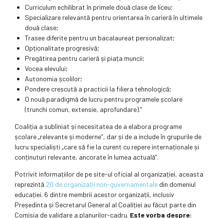
Curriculum echilibrat în primele două clase de liceu;
Specializare relevantă pentru orientarea în carieră în ultimele
două clase;
Trasee diferite pentru un bacalaureat personalizat;
Opționalitate progresivă;
Pregătirea pentru carieră și piața muncii;
Vocea elevului;
Autonomia școlilor;
Pondere crescută a practicii la filiera tehnologică;
O nouă paradigmă de lucru pentru programele școlare
(trunchi comun, extensie, aprofundare).”
Coaliția a subliniat și necesitatea de a elabora programe
școlare „relevante și moderne”, dar și de a include în grupurile de
lucru specialiști „care să fie la curent cu repere internaționale și
conținuturi relevante, ancorate în lumea actuală”.
Potrivit informațiilor de pe site-ul oficial al organizației, aceasta
reprezintă
20 de organizații non-guvernamentale
din domeniul
educației. 6 dintre membrii acestor organizații, inclusiv
Președinta și Secretarul General al Coaliției au făcut parte din
Comisia de validare a planurilor-cadru.
Este vorba despre: