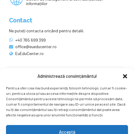
informațiilor
Contact
Ne puteți contacta oricând pentru detalii.
+40 765 699 399
office@eueducenter.ro
EuEduCenter.ro
Administrează consimțământul
Rețele sociale
Pentru a oferi cea mai bună experiență, folosim tehnologii, cum ar fi cookie-
Ne puteți găsi și pe rețelele sociale.
uri, pentru a stoca și/sau accesa informațiile despre dispozitive.
Consimțământul pentru aceste tehnologii ne permite să procesăm date,
cum ar fi comportamentul de navigare sau ID-uri unice pe acest site. Dacă
nu îți dai consimțământul sau îți retragi consimțământul dat poate avea
afecte negative asupra unor anumite funcționalități și funcții.
Acceptă