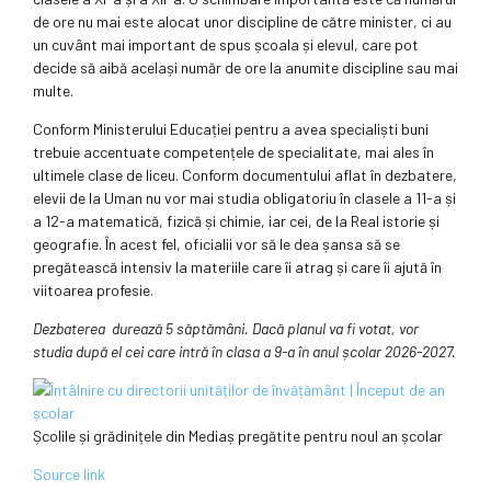
de ore nu mai este alocat unor discipline de către minister, ci au
un cuvânt mai important de spus școala și elevul, care pot
decide să aibă același număr de ore la anumite discipline sau mai
multe.
Conform Ministerului Educației pentru a avea specialiști buni
trebuie accentuate competențele de specialitate, mai ales în
ultimele clase de liceu. Conform documentului aflat în dezbatere,
elevii de la Uman nu vor mai studia obligatoriu în clasele a 11-a și
a 12-a matematică, fizică și chimie, iar cei, de la Real istorie și
geografie. În acest fel, oficialii vor să le dea șansa să se
pregătească intensiv la materiile care îi atrag și care îi ajută în
viitoarea profesie.
Dezbaterea durează 5 săptămâni. Dacă planul va fi votat, vor
studia după el cei care intră în clasa a 9-a în anul școlar 2026-2027.
Școlile și grădinițele din Mediaș pregătite pentru noul an școlar
Source link