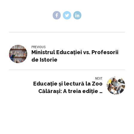
PREVIOUS
Ministrul Educației vs. Profesorii
de Istorie
NEXT
Educație și lectură la Zoo
Călărași: A treia ediție a
evenimentului „ZICI la Zoo”
aduce împreună copii și profesori
pentru a celebra cititul