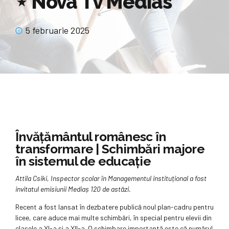
⋆ Nova Tv Medias
5 februarie 2025
Învățământul românesc în
transformare | Schimbări majore
în sistemul de educație
Attila Csiki, Inspector școlar în Managementul instituțional a fost
invitatul emisiunii Mediaș 120 de astăzi.
Recent a fost lansat în dezbatere publică noul plan-cadru pentru
licee, care aduce mai multe schimbări, în special pentru elevii din
clasele a XI-a și a XII-a. O schimbare importantă este că numărul