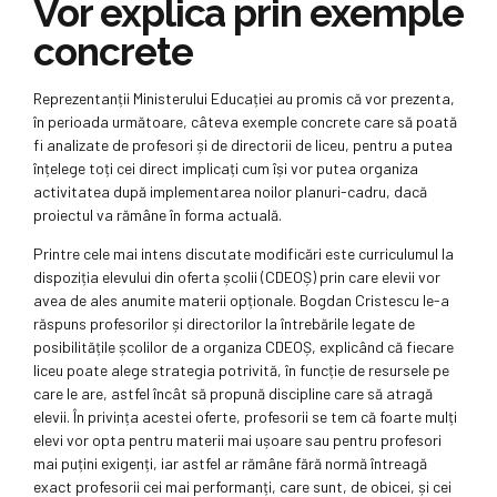
Vor explica prin exemple
concrete
Reprezentanții Ministerului Educației au promis că vor prezenta,
în perioada următoare, câteva exemple concrete care să poată
fi analizate de profesori și de directorii de liceu, pentru a putea
înțelege toți cei direct implicați cum își vor putea organiza
activitatea după implementarea noilor planuri-cadru, dacă
proiectul va rămâne în forma actuală.
Printre cele mai intens discutate modificări este curriculumul la
dispoziția elevului din oferta școlii (CDEOȘ) prin care elevii vor
avea de ales anumite materii opționale. Bogdan Cristescu le-a
răspuns profesorilor și directorilor la întrebările legate de
posibilitățile școlilor de a organiza CDEOȘ, explicând că fiecare
liceu poate alege strategia potrivită, în funcție de resursele pe
care le are, astfel încât să propună discipline care să atragă
elevii. În privința acestei oferte, profesorii se tem că foarte mulți
elevi vor opta pentru materii mai ușoare sau pentru profesori
mai puțini exigenți, iar astfel ar rămâne fără normă întreagă
exact profesorii cei mai performanți, care sunt, de obicei, și cei