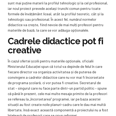
sunt mai puține materii la profilul tehnologic și la cel profesional,
iar noul proiect prevede același trunchi comun pentru toate
formele de învățământ liceal, atât la profilul teoretic, cât și la
tehnologic sau profesional. În acest fel, numărul normelor
didactice va crește, fiind nevoie de mai mulți profesori pentru
materiile de bază, la care se vor adăuga opționalele.
Cadrele didactice pot fi
creative
În cazul ofertei școlii pentru materiile opționale, oficialii
Ministerului Educației spun că totul va depinde de felul în care
fiecare director va organiza activitatea și de puterea de
convingere a cadrelor didactice care nu vor mai fi încorsetate
de programa școlară, ci vor putea fi creative. Secretarul de
stat – singurul care nu face parte dintr-un partid politic – spune
că până în prezent, cele mai multe mesaje primite de la profesori
se refereau la „încorsetarea” programei, iar pe baza acestei
situații au fost create noile planuri-cadru care le dau mai multă
libertate, însă exact această componentă a proiectului nu a fost
înțeleasă de profesorii care se opun reformei.