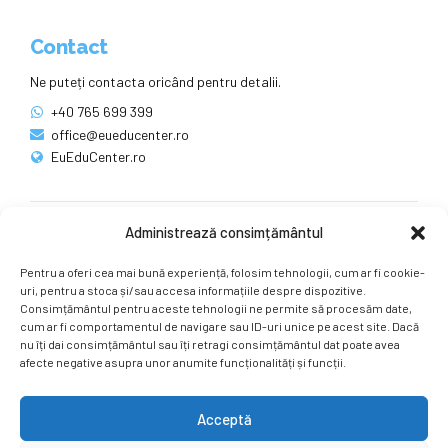
Contact
Ne puteți contacta oricând pentru detalii.
+40 765 699 399
office@eueducenter.ro
EuEduCenter.ro
Administrează consimțământul
Rețele sociale
Pentru a oferi cea mai bună experiență, folosim tehnologii, cum ar fi cookie-
Ne puteți găsi și pe rețelele sociale.
uri, pentru a stoca și/sau accesa informațiile despre dispozitive.
Consimțământul pentru aceste tehnologii ne permite să procesăm date,
cum ar fi comportamentul de navigare sau ID-uri unice pe acest site. Dacă
nu îți dai consimțământul sau îți retragi consimțământul dat poate avea
afecte negative asupra unor anumite funcționalități și funcții.
Acceptă