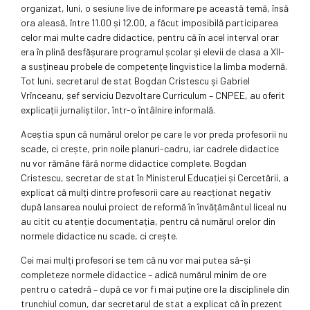
organizat, luni, o sesiune live de informare pe această temă, însă
ora aleasă, între 11.00 și 12.00, a făcut imposibilă participarea
celor mai multe cadre didactice, pentru că în acel interval orar
era în plină desfășurare programul școlar și elevii de clasa a XII-
a susțineau probele de competențe lingvistice la limba modernă.
Tot luni, secretarul de stat Bogdan Cristescu și Gabriel
Vrînceanu, șef serviciu Dezvoltare Curriculum – CNPEE, au oferit
explicații jurnaliștilor, într-o întâlnire informală.
Aceștia spun că numărul orelor pe care le vor preda profesorii nu
scade, ci crește, prin noile planuri-cadru, iar cadrele didactice
nu vor rămâne fără norme didactice complete. Bogdan
Cristescu, secretar de stat în Ministerul Educației și Cercetării, a
explicat că mulți dintre profesorii care au reacționat negativ
după lansarea noului proiect de reformă în învățământul liceal nu
au citit cu atenție documentația, pentru că numărul orelor din
normele didactice nu scade, ci crește.
Cei mai mulți profesori se tem că nu vor mai putea să-și
completeze normele didactice – adică numărul minim de ore
pentru o catedră – după ce vor fi mai puține ore la disciplinele din
trunchiul comun, dar secretarul de stat a explicat că în prezent