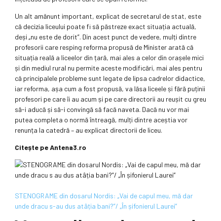
Un alt amănunt important, explicat de secretarul de stat, este
că decizia liceului poate fi să păstreze exact situația actuală,
deși „nu este de dorit”. Din acest punct de vedere, mulți dintre
profesorii care resping reforma propusă de Minister arată că
situația reală a liceelor din țară, mai ales a celor din orașele mici
și din mediul rural nu permite aceste modificări, mai ales pentru
că principalele probleme sunt legate de lipsa cadrelor didactice,
iar reforma, așa cum a fost propusă, va lăsa liceele și fără puținii
profesori pe care îi au acum și pe care directorii au reușit cu greu
să-i aducă și să-i convingă să facă naveta. Dacă nu vor mai
putea completa o normă întreagă, mulți dintre aceștia vor
renunța la catedră – au explicat directorii de liceu.
Citește pe Antena3.ro
STENOGRAME din dosarul Nordis: „Vai de capul meu, mă dar
unde dracu s-au dus atâția bani?”/ „În șifonierul Laurei”