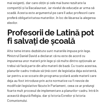
mai exigenți, dar care obțin și cele mai bune rezultate la
competiții și la Bacalaureat, iar nivelul de educație ar urma să
scadă. Acesta este argumentul pe care îl aduc profesorii care
preferă obligativitatea materiilor, în loc de lăsarea la alegerea
elevilor.
Profesorii de Latină pot
fi salvați de școală
Alte teme intens dezbătute sunt materiile impuse prin lege.
Ministrul Daniel David a declarat că nu este de acord cu
impunerea unor materii prin lege și că multe dintre opționale ar
trebui să facă parte din alte materii de bază. Cu toate acestea,
planurile-cadru trebuie să țină cont de legislația deja existentă,
iar pentru a se scoate din programa școlară acele materii care
deja au fost introduse prin acte normative va fi nevoie de
modificări legislative făcute în Parlament, ceea ce ar prelungi
foarte mult procesul de implementare a planurilor-cadru. Intră în
această dispută Religia, dar și Istoria Evreilor și Istoria
Comunismului.