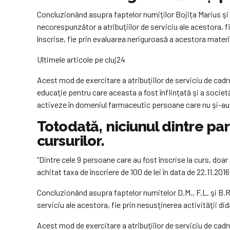
Concluzionând asupra faptelor numiţilor Bojița Marius şi
necorespunzător a atribuţiilor de serviciu ale acestora, fi
înscrise, fie prin evaluarea neriguroasă a acestora materia
Ultimele articole pe cluj24
Acest mod de exercitare a atribuţiilor de serviciu de cadr
educaţie pentru care aceasta a fost înfiinţată şi a societăţ
activeze în domeniul farmaceutic persoane care nu şi-au d
Totodată, niciunul dintre par
cursurilor.
”Dintre cele 9 persoane care au fost înscrise la curs, doar
achitat taxa de înscriere de 100 de lei în data de 22.11.201
Concluzionând asupra faptelor numitelor D.M., F.L. şi B.R
serviciu ale acestora, fie prin nesusţinerea activităţii di
Acest mod de exercitare a atribuţiilor de serviciu de cadr