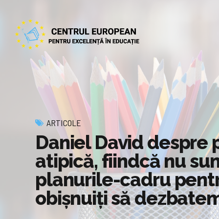
ARTICOLE
Daniel David despre p
atipică, fiindcă nu s
planurile-cadru pentr
obișnuiți să dezbate