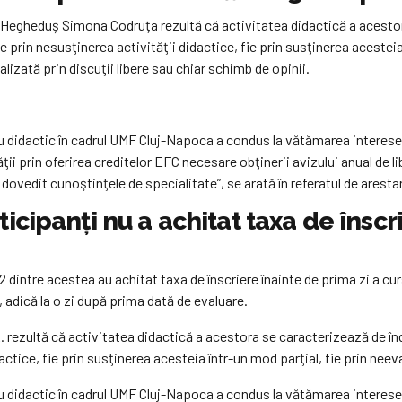
 Hegheduș Simona Codruța rezultă că activitatea didactică a acestor
e prin nesusţinerea activităţii didactice, fie prin susţinerea acestei
lizată prin discuţii libere sau chiar schimb de opinii.
u didactic în cadrul UMF Cluj-Napoca a condus la vătămarea intereselor
ii prin oferirea creditelor EFC necesare obţinerii avizului anual de li
ovedit cunoştinţele de specialitate”, se arată în referatul de aresta
ticipanţi nu a achitat taxa de înscr
 2 dintre acestea au achitat taxa de înscriere înainte de prima zi a cu
6, adică la o zi după prima dată de evaluare.
. rezultă că activitatea didactică a acestora se caracterizează de în
dactice, fie prin susţinerea acesteia într-un mod parţial, fie prin nee
u didactic în cadrul UMF Cluj-Napoca a condus la vătămarea intereselor