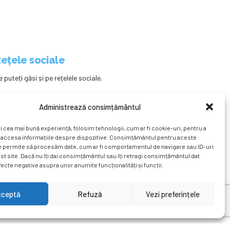
ețele sociale
e puteți găsi și pe rețelele sociale.
Administrează consimțământul
i cea mai bună experiență, folosim tehnologii, cum ar fi cookie-uri, pentru a
 accesa informațiile despre dispozitive. Consimțământul pentru aceste
e permite să procesăm date, cum ar fi comportamentul de navigare sau ID-uri
st site. Dacă nu îți dai consimțământul sau îți retragi consimțământul dat
ecte negative asupra unor anumite funcționalități și funcții.
ațional
Revista
Știri
Cont Client
ÎNAPOI SUS
cceptă
Refuză
Vezi preferințele