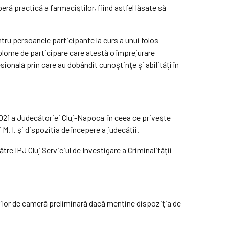
beră practică a farmaciştilor, fiind astfel lăsate să
ntru persoanele participante la curs a unui folos
plome de participare care atestă o împrejurare
onală prin care au dobândit cunoştinţe şi abilităţi în
.2021 a Judecătoriei Cluj-Napoca în ceea ce priveşte
M. I. şi dispoziţia de începere a judecăţii.
tre IPJ Cluj Serviciul de Investigare a Criminalităţii
ilor de cameră preliminară dacă menţine dispoziţia de