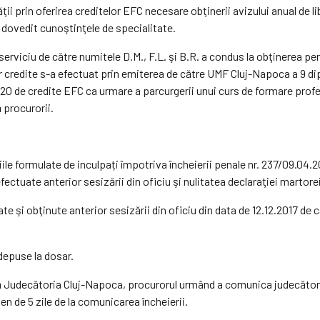
ii prin oferirea creditelor EFC necesare obţinerii avizului anual de li
dovedit cunoştinţele de specialitate.
erviciu de către numitele D.M., F.L. şi B.R. a condus la obţinerea pe
credite s-a efectuat prin emiterea de către UMF Cluj-Napoca a 9 di
0 de credite EFC ca urmare a parcurgerii unui curs de formare profesi
 procurorii.
iile formulate de inculpați împotriva încheierii penale nr. 237/09.04
ectuate anterior sesizării din oficiu şi nulitatea declaraţiei martorei 
e şi obţinute anterior sesizării din oficiu din data de 12.12.2017 de că
depuse la dosar.
ngă Judecătoria Cluj-Napoca, procurorul urmând a comunica judecător
men de 5 zile de la comunicarea încheierii.