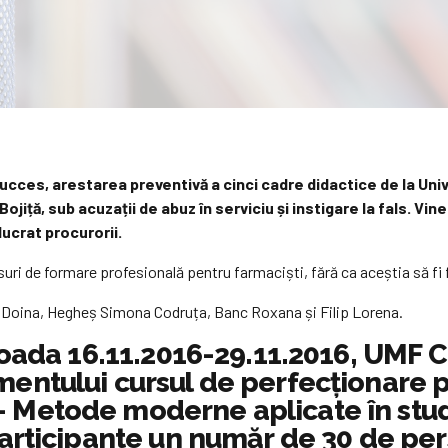
ă succes, arestarea preventivă a cinci cadre didactice de la Un
ojiță, sub acuzații de abuz în serviciu și instigare la fals. Vine
lucrat procurorii.
suri de formare profesională pentru farmaciști, fără ca aceștia să fi
re Doina, Hegheș Simona Codruța, Banc Roxana și Filip Lorena.
erioada 16.11.2016-29.11.2016, UMF 
entului cursul de perfecţionare po
 Metode moderne aplicate în studi
 participante un număr de 30 de pe