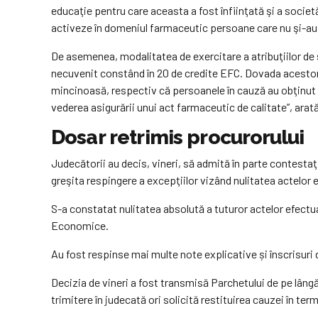
educaţie pentru care aceasta a fost înfiinţată şi a societăţ
activeze în domeniul farmaceutic persoane care nu şi-au 
De asemenea, modalitatea de exercitare a atribuţiilor de s
necuvenit constând în 20 de credite EFC. Dovada acestor 
mincinoasă, respectiv că persoanele în cauză au obţinut 2
vederea asigurării unui act farmaceutic de calitate”, arată
Dosar retrimis procurorului
Judecătorii au decis, vineri, să admită în parte contestaţ
greşita respingere a excepţiilor vizând nulitatea actelor ef
S-a constatat nulitatea absolută a tuturor actelor efectuat
Economice.
Au fost respinse mai multe note explicative și înscrisuri 
Decizia de vineri a fost transmisă Parchetului de pe lâ
trimitere în judecată ori solicită restituirea cauzei în ter