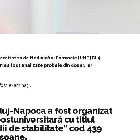
iversitatea de Medicină și Farmacie (UMF) Cluj-
ri au fost analizate probele din dosar, iar
 fost examinați.
Cluj-Napoca a fost organizat
stuniversitară cu titlul
i de stabilitate” cod 439
rsoane.