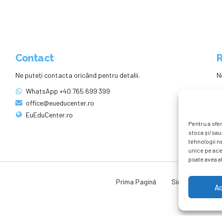
Contact
R
Ne puteți contacta oricând pentru detalii.
N
WhatsApp +40 765 699 399
office@eueducenter.ro
EuEduCenter.ro
Pentru a ofer
stoca și/sau
tehnologii n
unice pe ace
poate avea af
Prima Pagină
Simpozion Intern
A