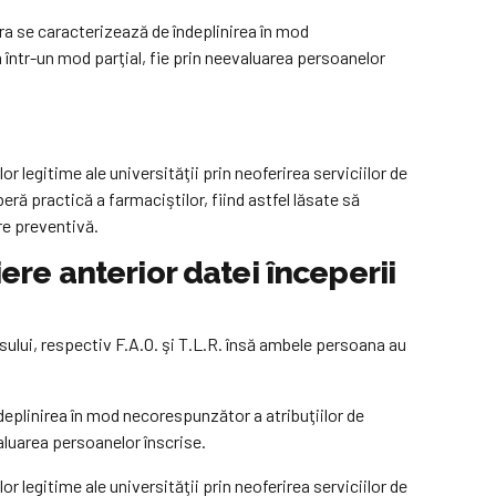
a se caracterizează de îndeplinirea în mod
a într-un mod parţial, fie prin neevaluarea persoanelor
 legitime ale universităţii prin neoferirea serviciilor de
beră practică a farmaciştilor, fiind astfel lăsate să
re preventivă.
iere anterior datei începerii
rsului, respectiv F.A.O. şi T.L.R. însă ambele persoana au
deplinirea în mod necorespunzător a atribuţiilor de
valuarea persoanelor înscrise.
 legitime ale universităţii prin neoferirea serviciilor de