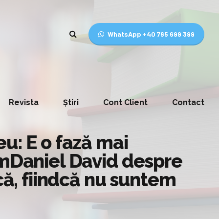
WhatsApp +40 765 699 399
Revista
Știri
Cont Client
Contact
u: E o fază mai
emDaniel David despre
că, fiindcă nu suntem