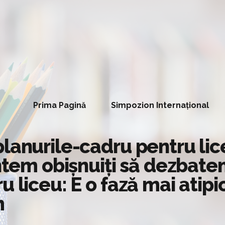
Prima Pagină
Simpozion Internațional
lanurile-cadru pentru lice
untem obișnuiți să dezbat
u liceu: E o fază mai atipi
m