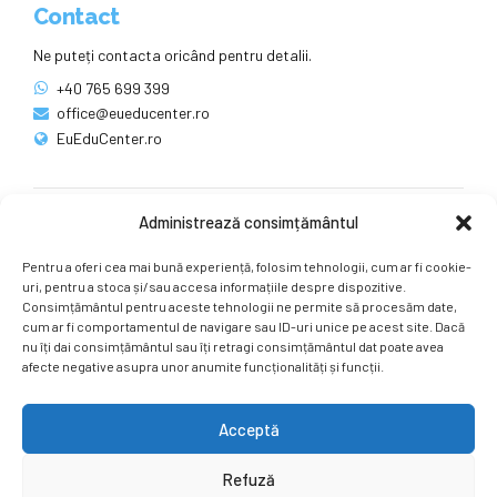
Contact
Ne puteți contacta oricând pentru detalii.
+40 765 699 399
office@eueducenter.ro
EuEduCenter.ro
Administrează consimțământul
Rețele sociale
Pentru a oferi cea mai bună experiență, folosim tehnologii, cum ar fi cookie-
Ne puteți găsi și pe rețelele sociale.
uri, pentru a stoca și/sau accesa informațiile despre dispozitive.
Consimțământul pentru aceste tehnologii ne permite să procesăm date,
cum ar fi comportamentul de navigare sau ID-uri unice pe acest site. Dacă
nu îți dai consimțământul sau îți retragi consimțământul dat poate avea
afecte negative asupra unor anumite funcționalități și funcții.
Acceptă
Copyright by
EuEduCenter.ro
.
Refuză