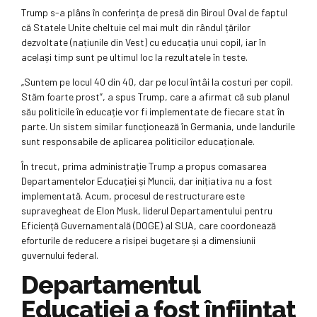
Trump s-a plâns în conferința de presă din Biroul Oval de faptul
că Statele Unite cheltuie cel mai mult din rândul țărilor
dezvoltate (națiunile din Vest) cu educația unui copil, iar în
același timp sunt pe ultimul loc la rezultatele în teste.
„Suntem pe locul 40 din 40, dar pe locul întâi la costuri per copil.
Stăm foarte prost”, a spus Trump, care a afirmat că sub planul
său politicile în educație vor fi implementate de fiecare stat în
parte. Un sistem similar funcționează în Germania, unde landurile
sunt responsabile de aplicarea politicilor educaționale.
În trecut, prima administrație Trump a propus comasarea
Departamentelor Educației și Muncii, dar inițiativa nu a fost
implementată. Acum, procesul de restructurare este
supravegheat de Elon Musk, liderul Departamentului pentru
Eficiență Guvernamentală (DOGE) al SUA, care coordonează
eforturile de reducere a risipei bugetare și a dimensiunii
guvernului federal.
Departamentul
Educației a fost înființat