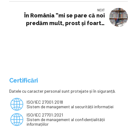
Bob” din Cluj-NapocaMinistrul
NEXT
Educației, Daniel David, și Emil
În România ”mi se pare că noi
Boc, printre cei care le-au citit
predăm mult, prost şi foarte
copiilor de la Școala ”Ioan Bob”
centralizat”, susține ministrul
din Cluj-Napoca
Educației
Certificări
Datele cu caracter personal sunt protejate și în siguranță.
ISO/IEC 27001:2018
Sistem de management al securității informației
ISO/IEC 27701:2021
Sistem de management al confidențialității
informațiilor