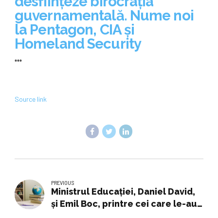
desființeze birocrația
guvernamentală. Nume noi
la Pentagon, CIA și
Homeland Security
***
Source link
PREVIOUS
Ministrul Educației, Daniel David,
și Emil Boc, printre cei care le-au
citit copiilor de la Școala ”Ioan