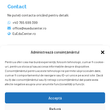
Contact
Ne puteți contacta oricând pentru detalii.
+40 765 699 399
office@eueducenter.ro
EuEduCenter.ro
Administrează consimțământul
Rețele sociale
Pentru a oferi cea mai bună experiență, folosim tehnologii, cum ar fi cookie-
Ne puteți găsi și pe rețelele sociale.
uri, pentru a stoca și/sau accesa informațiile despre dispozitive.
Consimțământul pentru aceste tehnologii ne permite să procesăm date,
cum ar fi comportamentul de navigare sau ID-uri unice pe acest site. Dacă
nu îți dai consimțământul sau îți retragi consimțământul dat poate avea
afecte negative asupra unor anumite funcționalități și funcții.
Acceptă
Copyright by
EuEduCenter.ro
.
Refuză