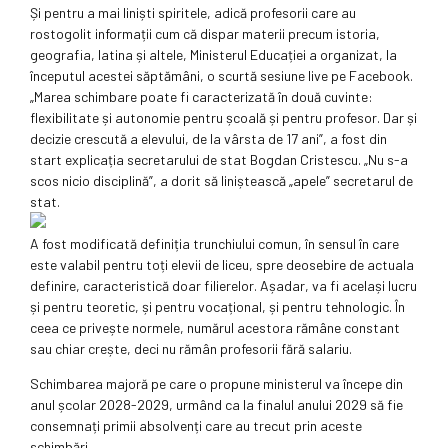
Și pentru a mai liniști spiritele, adică profesorii care au
rostogolit informații cum că dispar materii precum istoria,
geografia, latina și altele, Ministerul Educației a organizat, la
începutul acestei săptămâni, o scurtă sesiune live pe Facebook.
„Marea schimbare poate fi caracterizată în două cuvinte:
flexibilitate și autonomie pentru școală și pentru profesor. Dar și
decizie crescută a elevului, de la vârsta de 17 ani”, a fost din
start explicația secretarului de stat Bogdan Cristescu. „Nu s-a
scos nicio disciplină”, a dorit să liniștească „apele” secretarul de
stat.
A fost modificată definiția trunchiului comun, în sensul în care
este valabil pentru toți elevii de liceu, spre deosebire de actuala
definire, caracteristică doar filierelor. Așadar, va fi același lucru
și pentru teoretic, și pentru vocațional, și pentru tehnologic. În
ceea ce privește normele, numărul acestora rămâne constant
sau chiar crește, deci nu rămân profesorii fără salariu.
Schimbarea majoră pe care o propune ministerul va începe din
anul școlar 2028-2029, urmând ca la finalul anului 2029 să fie
consemnați primii absolvenți care au trecut prin aceste
schimbări.