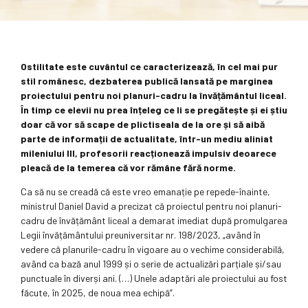
Ostilitate este cuvântul ce caracterizează, în cel mai pur
stil românesc, dezbaterea publică lansată pe marginea
proiectului pentru noi planuri-cadru la învățământul liceal.
În timp ce elevii nu prea înțeleg ce li se pregătește și ei știu
doar că vor să scape de plictiseala de la ore și să aibă
parte de informații de actualitate, într-un mediu aliniat
mileniului III, profesorii reacționează impulsiv deoarece
pleacă de la temerea că vor rămâne fără norme.
Ca să nu se creadă că este vreo emanație pe repede-înainte,
ministrul Daniel David a precizat că proiectul pentru noi planuri-
cadru de învățământ liceal a demarat imediat după promulgarea
Legii învățământului preuniversitar nr. 198/2023, „având în
vedere că planurile-cadru în vigoare au o vechime considerabilă,
având ca bază anul 1999 și o serie de actualizări parțiale și/sau
punctuale în diverși ani. (…) Unele adaptări ale proiectului au fost
făcute, în 2025, de noua mea echipă”.