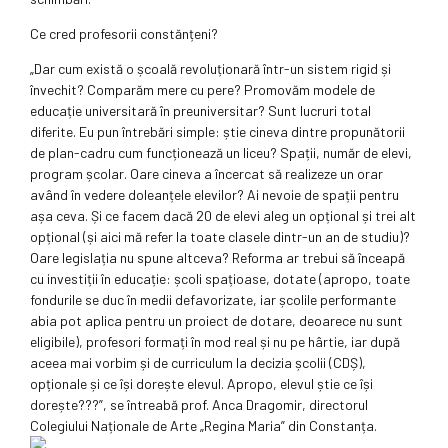
Ce cred profesorii constănțeni?
„Dar cum există o școală revoluționară într-un sistem rigid și
învechit? Comparăm mere cu pere? Promovăm modele de
educație universitară în preuniversitar? Sunt lucruri total
diferite. Eu pun întrebări simple: știe cineva dintre propunătorii
de plan-cadru cum funcționează un liceu? Spații, număr de elevi,
program școlar. Oare cineva a încercat să realizeze un orar
având în vedere doleanțele elevilor? Ai nevoie de spații pentru
așa ceva. Și ce facem dacă 20 de elevi aleg un opțional și trei alt
opțional (și aici mă refer la toate clasele dintr-un an de studiu)?
Oare legislația nu spune altceva? Reforma ar trebui să înceapă
cu investiții în educație: școli spațioase, dotate (apropo, toate
fondurile se duc în medii defavorizate, iar școlile performante
abia pot aplica pentru un proiect de dotare, deoarece nu sunt
eligibile), profesori formați în mod real și nu pe hârtie, iar după
aceea mai vorbim și de curriculum la decizia școlii (CDȘ),
opționale și ce își dorește elevul. Apropo, elevul știe ce își
dorește???”, se întreabă prof. Anca Dragomir, directorul
Colegiului Naționale de Arte „Regina Maria” din Constanța.