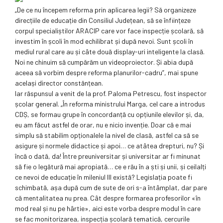
„De ce nu începem reforma prin aplicarea legii? Să organizeze
direcțiile de educație din Consiliul Județean, să se înființeze
corpul specialiștilor ARACIP care vor face inspecție școlară, să
investim în școli în mod echilibrat și după nevoi. Sunt școli în
mediul rural care au și câte două display-uri inteligente la clasă.
Noi ne chinuim să cumpărăm un videoproiector. Și abia după
aceea să vorbim despre reforma planurilor-cadru”, mai spune
același director constănțean.
Iar răspunsul a venit de la prof. Paloma Petrescu, fost inspector
școlar general. „În reforma ministrului Marga, cel care a introdus
CDȘ, se formau grupe în concordanță cu opțiunile elevilor și, da,
eu am făcut astfel de orar, nu e nicio invenție. Doar că e mai
simplu să stabilim opționalele la nivel de clasă, astfel ca să se
asigure și normele didactice și apoi… ce atâtea drepturi, nu? Și
încă o dată, da! Între preuniversitar și universitar ar fi minunat
să fie o legătură mai apropiată… ce e rău în a ști și unii, și ceilalți
ce nevoi de educație în mileniul III există? Legislația poate fi
schimbată, așa după cum de sute de ori s-a întâmplat, dar pare
că mentalitatea nu prea. Cât despre formarea profesorilor «în
mod real și nu pe hârtie», aici este vorba despre modul în care
se fac monitorizarea, inspecția școlară tematică, cercurile