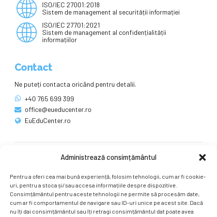
ISO/IEC 27001:2018
Sistem de management al securității informației
ISO/IEC 27701:2021
Sistem de management al confidențialității
informațiilor
Contact
Ne puteți contacta oricând pentru detalii.
+40 765 699 399
office@eueducenter.ro
EuEduCenter.ro
Administrează consimțământul
Rețele sociale
Pentru a oferi cea mai bună experiență, folosim tehnologii, cum ar fi cookie-
Ne puteți găsi și pe rețelele sociale.
uri, pentru a stoca și/sau accesa informațiile despre dispozitive.
Consimțământul pentru aceste tehnologii ne permite să procesăm date,
cum ar fi comportamentul de navigare sau ID-uri unice pe acest site. Dacă
nu îți dai consimțământul sau îți retragi consimțământul dat poate avea