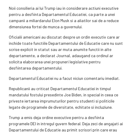
Noii consilieria ai lui Trump iau in considerare actiuni executive
pentru a desfiinta Departamentul Educatiei, ca parte a unei
campanii a miliardarului Elon Musk si a aliatilor sai de a reduce
dimensiunea fortei de munca a guvernului.
Oficialii americani au discutat despre un ordin executiv care ar
inchide toate functiile Departamentului de Educatie care nu sunt
scrise explicit in statut sau ar muta anumite functii in alte
departamente, a declarat Journal, adaugand ca ordinul ar
solicita elaborarea unei propuneri legislative pentru
desfiintarea departamentului.
Departamentul Educatiei nu a facut niciun comentariu imediat.
Republicanii au criticat Departamentul Educatiei in timpul
mandatului fostului presedinte Joe Biden, in special in ceea ce
priveste iertarea imprumuturilor pentru studenti si politicile
legate de programele de diversitate, echitate si incluziune.
Trump a emis deja ordine executive pentru a desfiinta
programele DEI in intregul guvern federal. Deja zeci de angajati ai
Departamentului de Educatie au primit scrisori prin care erau