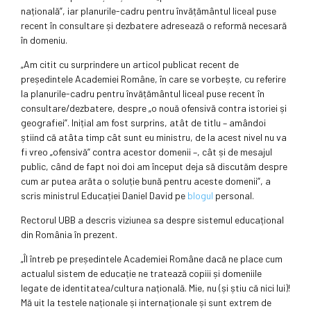
națională”, iar planurile-cadru pentru învățământul liceal puse
recent în consultare și dezbatere adresează o reformă necesară
în domeniu.
„Am citit cu surprindere un articol publicat recent de
președintele Academiei Române, în care se vorbește, cu referire
la planurile-cadru pentru învățământul liceal puse recent în
consultare/dezbatere, despre „o nouă ofensivă contra istoriei și
geografiei”. Inițial am fost surprins, atât de titlu – amândoi
știind că atâta timp cât sunt eu ministru, de la acest nivel nu va
fi vreo „ofensivă” contra acestor domenii –, cât și de mesajul
public, când de fapt noi doi am început deja să discutăm despre
cum ar putea arăta o soluție bună pentru aceste domenii”, a
scris ministrul Educației Daniel David pe
blogul
personal.
Rectorul UBB a descris viziunea sa despre sistemul educațional
din România în prezent.
„Îl întreb pe președintele Academiei Române dacă ne place cum
actualul sistem de educație ne tratează copiii și domeniile
legate de identitatea/cultura națională. Mie, nu (și știu că nici lui)!
Mă uit la testele naționale și internaționale și sunt extrem de