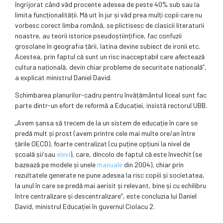
îngrijorat când văd procente adesea de peste 40% sub sau la
limita funcționalității. Mă uit în jur și văd prea mulți copii care nu
vorbesc corect limba română, se plictisesc de clasicii literaturii
noastre, au teorii istorice pseudoștiințifice, fac confuzii
grosolane în geografia țării, latina devine subiect de ironii etc.
Acestea, prin faptul că sunt un risc inacceptabil care afectează
cultura națională, devin chiar probleme de securitate națională”,
a explicat ministrul Daniel David.
Schimbarea planurilor-cadru pentru învățământul liceal sunt fac
parte dintr-un efort de reformă a Educației, insistă rectorul UBB.
„Avem șansa să trecem de la un sistem de educație în care se
predă mult și prost (avem printre cele mai multe ore/an între
țările OECD), foarte centralizat (cu puține opțiuni la nivel de
școală și/sau
elevi
), care, dincolo de faptul că este învechit (se
bazează pe modele și unele
manuale
din 2004), chiar prin
rezultatele generate ne pune adesea la risc copiii și societatea,
la unul în care se predă mai aerisit și relevant, bine și cu echilibru
între centralizare și descentralizare”, este concluzia lui Daniel
David, ministrul Educației în guvernul Ciolacu 2.