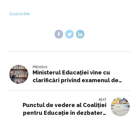
Source link
PREVIOUS
Ministerul Educației vine cu
clarificări privind examenul de
Bacalaureat, susținut de elevii
care vor studia după noile
NEXT
planuri-cadru
Punctul de vedere al Coaliției
pentru Educație în dezbatere
publică a noilor planuri-cadru
pentru liceu