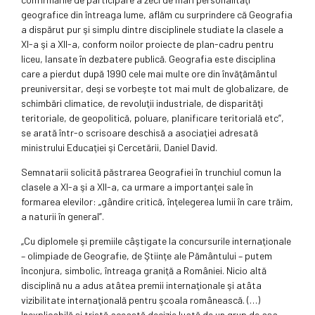
geografice din întreaga lume, aflăm cu surprindere că Geografia
a dispărut pur şi simplu dintre disciplinele studiate la clasele a
XI-a şi a XII-a, conform noilor proiecte de plan-cadru pentru
liceu, lansate în dezbatere publică. Geografia este disciplina
care a pierdut după 1990 cele mai multe ore din învăţământul
preuniversitar, deşi se vorbeşte tot mai mult de globalizare, de
schimbări climatice, de revoluţii industriale, de disparităţi
teritoriale, de geopolitică, poluare, planificare teritorială etc”,
se arată într-o scrisoare deschisă a asociaţiei adresată
ministrului Educaţiei şi Cercetării, Daniel David.
Semnatarii solicită păstrarea Geografiei în trunchiul comun la
clasele a XI-a şi a XII-a, ca urmare a importanţei sale în
formarea elevilor: „gândire critică, înţelegerea lumii în care trăim,
a naturii în general”.
„Cu diplomele şi premiile câştigate la concursurile internaţionale
– olimpiade de Geografie, de Ştiinţe ale Pământului – putem
înconjura, simbolic, întreaga graniţă a României. Nicio altă
disciplină nu a adus atâtea premii internaţionale şi atâta
vizibilitate internaţională pentru şcoala românească. (…)
Inexplicabilă şi tristă această decizie luată de un grup de aşa-