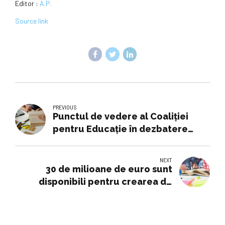
Editor :
A.P.
Source link
PREVIOUS
Punctul de vedere al Coaliției
pentru Educație în dezbatere
publică a noilor planuri-cadru
pentru liceu
NEXT
30 de milioane de euro sunt
disponibili pentru crearea de
spații mai bune în educație și
sănătate