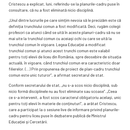
Cristescu a explicat, luni, referindu-se la planurile-cadru puse în
consultare, că nu a fost eliminată nicio disciplină.
„Unul dintre lucrurile pe care simţim nevoia să le precizăm este că
definiţia trunchiului comun a fost modificată. Deci, rugăm colegii
profesori ca atunci când se uită în aceste planuri-cadru să nu se
mai uite la trunchiul comun cu aceiaşi ochi cu care se uită la
trunchiul comun în vigoare. Legea Educaţiei a modificat
trunchiul comun şi atunci acest trunchi comun este valabil
pentru toţi elevii de liceu din România, spre deosebire de situaţia
actuală, în vigoare, când trunchiul comun era caracteristic doar
filierelor. (…) Prin propunerea de proiect de plan-cadru trunchiul
comun este unic tuturor”, a afirmat secretarul de stat.
Conform secretarului de stat, „nu s-a scos nicio disciplină, sub
nicio formă disciplinele nu au fost eliminate sau scoase”. „Ceea
ce s-a intervenit, a fost scos caracterul obligatoriu acelaşi, unic
pentru toţi elevii în materie de conţinuturi”, a arătat Cristescu,
care a participat la o sesiune live de informare privind planurile-
cadru pentru liceu puse în dezbatere publică de Ministrul
Educaţiei şi Cercetării.