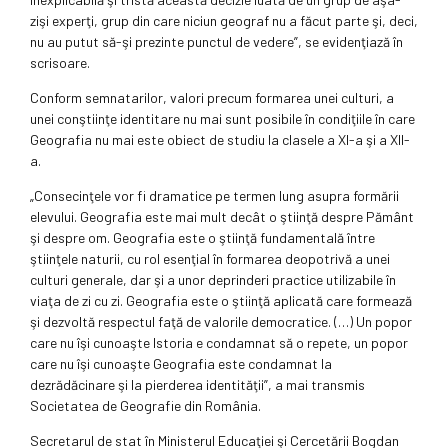
zişi experţi, grup din care niciun geograf nu a făcut parte şi, deci,
nu au putut să-şi prezinte punctul de vedere”, se evidenţiază în
scrisoare.
Conform semnatarilor, valori precum formarea unei culturi, a
unei conştiinţe identitare nu mai sunt posibile în condiţiile în care
Geografia nu mai este obiect de studiu la clasele a XI-a şi a XII-
a.
„Consecinţele vor fi dramatice pe termen lung asupra formării
elevului. Geografia este mai mult decât o ştiinţă despre Pământ
şi despre om. Geografia este o ştiinţă fundamentală între
ştiinţele naturii, cu rol esenţial în formarea deopotrivă a unei
culturi generale, dar şi a unor deprinderi practice utilizabile în
viaţa de zi cu zi. Geografia este o ştiinţă aplicată care formează
şi dezvoltă respectul faţă de valorile democratice. (…) Un popor
care nu îşi cunoaşte Istoria e condamnat să o repete, un popor
care nu îşi cunoaşte Geografia este condamnat la
dezrădăcinare şi la pierderea identităţii”, a mai transmis
Societatea de Geografie din România.
Secretarul de stat în Ministerul Educaţiei şi Cercetării Bogdan